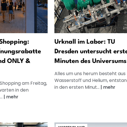
Shopping:
Urknall im Labor: TU
fnungsrabatte
Dresden untersucht erst
nd ONLY &
Minuten des Universums
Alles um uns herum besteht aus
Wasserstoff und Helium, entsta
 Shopping am Freitag,
in den ersten Minut...
|
mehr
warten in den
..
|
mehr