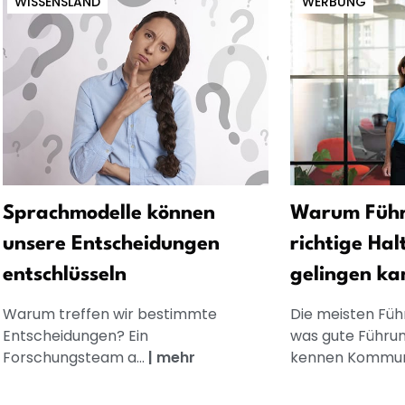
WISSENSLAND
WERBUNG
Sprachmodelle können
Warum Führ
unsere Entscheidungen
richtige Hal
entschlüsseln
gelingen ka
Warum treffen wir bestimmte
Die meisten Füh
Entscheidungen? Ein
was gute Führun
Forschungsteam a...
|
mehr
kennen Kommuni