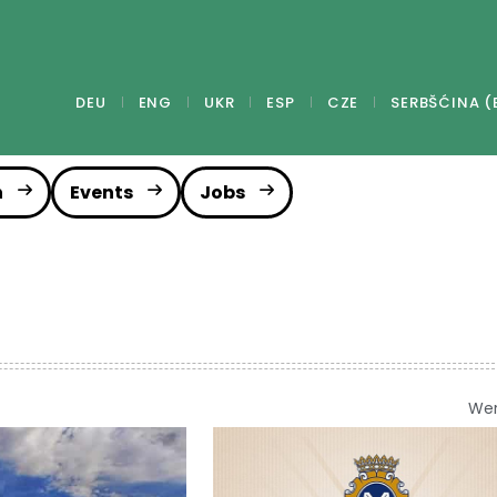
DEU
ENG
UKR
ESP
CZE
SERBŠĆINA (
n
Events
Jobs
We