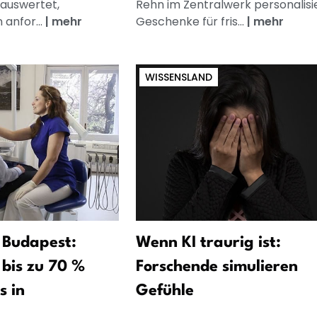
auswertet,
Rehn im Zentralwerk personalisi
anfor...
|
mehr
Geschenke für fris...
|
mehr
WISSENSLAND
 Budapest:
Wenn KI traurig ist:
bis zu 70 %
Forschende simulieren
s in
Gefühle