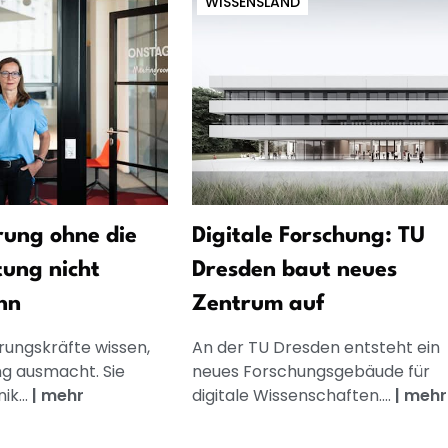
WISSENSLAND
ung ohne die
Digitale Forschung: TU
tung nicht
Dresden baut neues
nn
Zentrum auf
rungskräfte wissen,
An der TU Dresden entsteht ein
g ausmacht. Sie
neues Forschungsgebäude für
k...
|
mehr
digitale Wissenschaften....
|
mehr