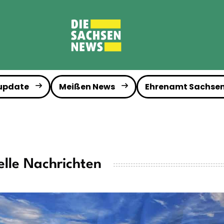
 update
Meißen News
Ehrenamt Sachse
lle Nachrichten