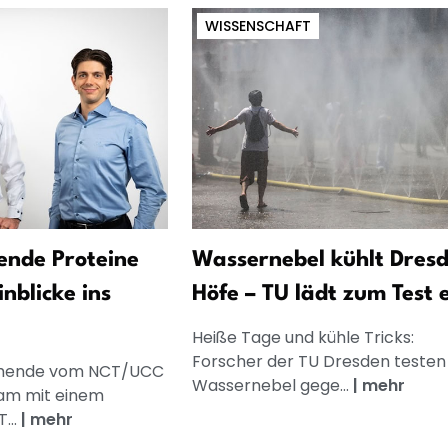
WISSENSCHAFT
ende Proteine
Wassernebel kühlt Dres
inblicke ins
Höfe – TU lädt zum Test 
Heiße Tage und kühle Tricks:
Forscher der TU Dresden testen
chende vom NCT/UCC
Wassernebel gege...
|
mehr
am mit einem
...
|
mehr