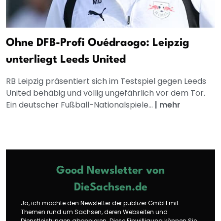
Ohne DFB-Profi Ouédraogo: Leipzig
unterliegt Leeds United
RB Leipzig präsentiert sich im Testspiel gegen Leeds
United behäbig und völlig ungefährlich vor dem Tor.
Ein deutscher Fußball-Nationalspiele...
|
mehr
Good Newsletter von
DieSachsen.de
Ja, ich möchte den Newsletter der publizer GmbH mit
Themen rund um Sachsen, deren Webseiten und
Dienstleistungen abonnieren. Diese Einwilligung können Sie