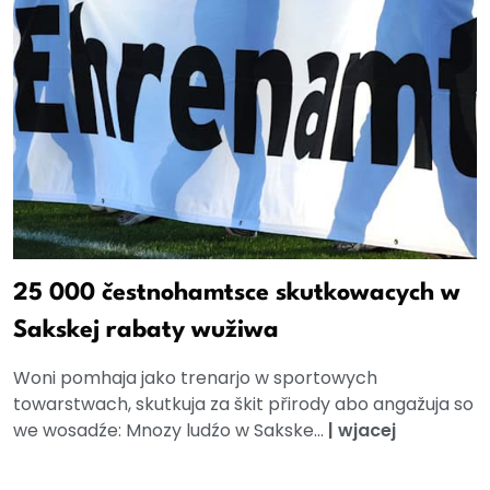
25 000 čestnohamtsce skutkowacych w
Sakskej rabaty wužiwa
Woni pomhaja jako trenarjo w sportowych
towarstwach, skutkuja za škit přirody abo angažuja so
we wosadźe: Mnozy ludźo w Sakske...
|
wjacej