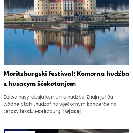
Moritzburgski festiwal: Komorna hudźba
z husacym šćekotanjom
Dźiwe husy lubuja komornu hudźbu. Znajmjeńša
wódne ptaki „hudźa“ na wječornym koncerće na
terasy hrodu Moritzburg.
|
wjacej