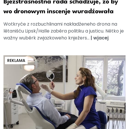
Bjezstrašnostna rada schadźuje, zo by
wo dronowym inscenje wuradźowała
Wotkryće z rozbuchlinami nakładźeneho drona na
lětanišću Lipsk/Halle zaběra politiku a justicu. Nětko je
wažny wuběrk zwjazkoweho knježers...
|
wjacej
REKLAMA