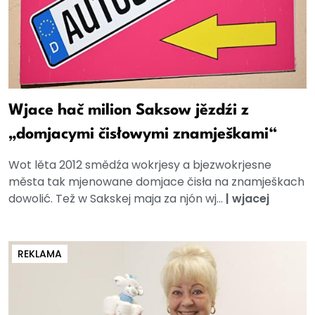
Wjace hač milion Saksow jězdźi z
„domjacymi čisłowymi znamješkami“
Wot lěta 2012 smědźa wokrjesy a bjezwokrjesne
města tak mjenowane domjace čisła na znamješkach
dowolić. Tež w Sakskej maja za njón wj...
|
wjacej
REKLAMA