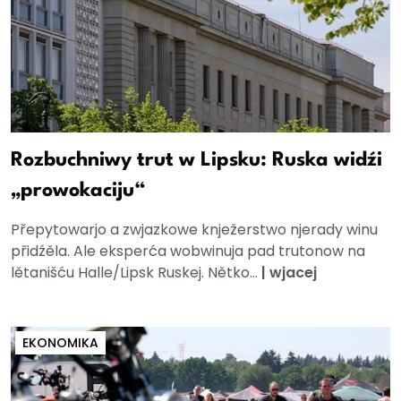
Rozbuchniwy trut w Lipsku: Ruska widźi
„prowokaciju“
Přepytowarjo a zwjazkowe knježerstwo njerady winu
přidźěla. Ale eksperća wobwinuja pad trutonow na
lětanišću Halle/Lipsk Ruskej. Nětko...
|
wjacej
EKONOMIKA