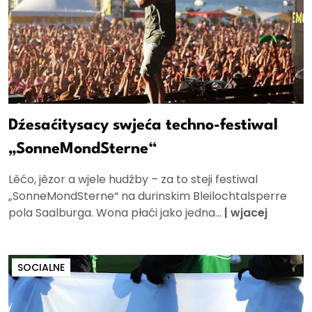
Dźesaćitysacy swjeća techno-festiwal
„SonneMondSterne“
Lěćo, jězor a wjele hudźby – za to steji festiwal
„SonneMondSterne“ na durinskim Bleilochtalsperre
pola Saalburga. Wona płaći jako jedna...
|
wjacej
SOCIALNE