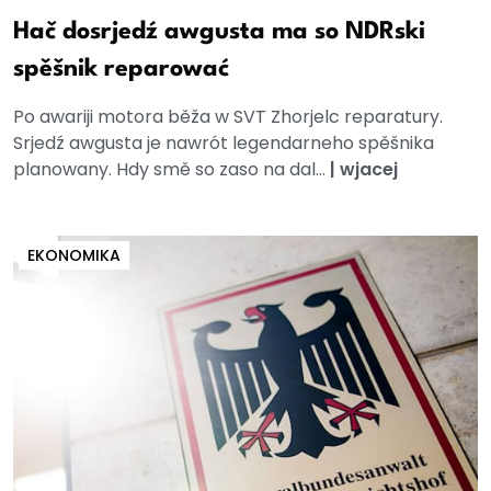
Hač dosrjedź awgusta ma so NDRski
spěšnik reparować
Po awariji motora běža w SVT Zhorjelc reparatury.
Srjedź awgusta je nawrót legendarneho spěšnika
planowany. Hdy smě so zaso na dal...
|
wjacej
EKONOMIKA