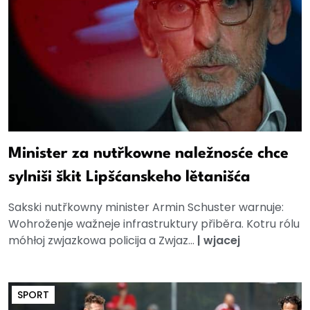
Minister za nutřkowne naležnosće chce
sylniši škit Lipšćanskeho lětanišća
Sakski nutřkowny minister Armin Schuster warnuje:
Wohroženje wažneje infrastruktury přiběra. Kotru rólu
móhłoj zwjazkowa policija a Zwjaz...
|
wjacej
SPORT