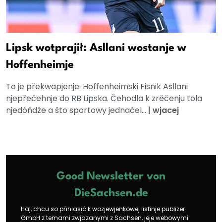
Lipsk wotprajił: Asllani wostanje w
Hoffenheimje
To je překwapjenje: Hoffenheimski Fisnik Asllani
njepřećehnje do RB Lipska. Čehodla k zrěčenju tola
njedóńdźe a što sportowy jednaćel...
|
wjacej
Good Newsletter von
DieSachsen.de
Haj, chcu so přihlasić k wozjewjenkowej listinje publizer
GmbH z temami zwjazanymi z Sachsen, jeje webowymi