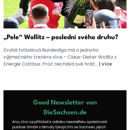
„Pele“ Wollitz – poslední svého druhu?
Druhá fotbalová Bundesliga má o jednoho
výjimečného trenéra více – Claus-Dieter Wollitz z
Energie Cottbus. Proč nechává své hráč...
|
více
Good Newsletter von
DieSachsen.de
Ano, chci se přihlásit k odběru newsletteru společnosti
publizer GmbH s tématy týkajícími se Sachsen, jejích