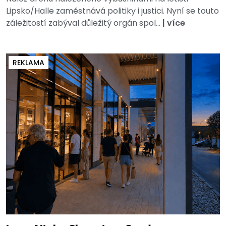
Lipsko/Halle zaměstnává politiky i justici. Nyní se touto
záležitostí zabýval důležitý orgán spol...
|
více
REKLAMA