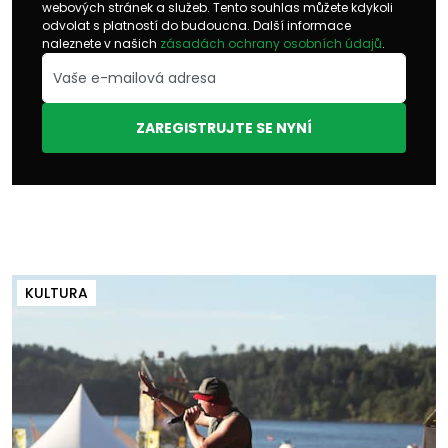
webových stránek a služeb. Tento souhlas můžete kdykoli
odvolat s platností do budoucna. Další informace
naleznete v našich
zásadách ochrany osobních údajů
.
ZAREGISTRUJTE SE NYNÍ
KULTURA