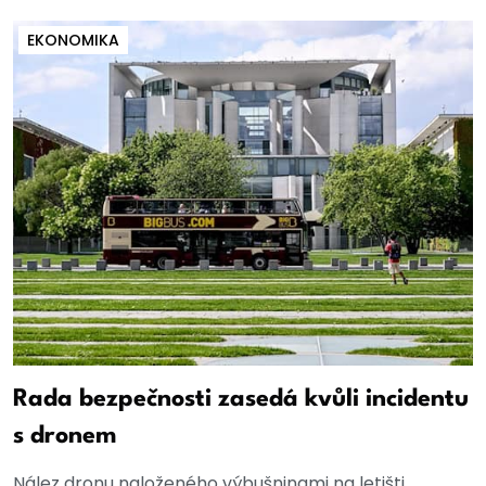
EKONOMIKA
Rada bezpečnosti zasedá kvůli incidentu
s dronem
Nález dronu naloženého výbušninami na letišti