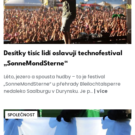
Desítky tisíc lidí oslavují technofestival
„SonneMondSterne“
Léto, jezero a spousta hudby – to je festival
„SonneMondSterne“ u přehrady Bleilochtalsperre
nedaleko Saalburgu v Durynsku. Je p...
|
více
SPOLEČNOST