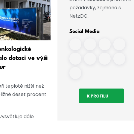
požadavky, zejména s
NetzDG.
Social Media
nkologické
4,8 milionu eur pro
lo dotaci ve výši
Středoněmecké onkologick
ur
centrum
i teplotě nižší než
bližně deset procent
K PROFILU
vysvětluje dále