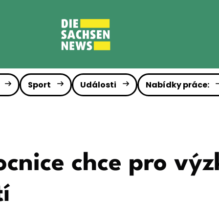
Sport
Události
Nabídky práce:
ocnice chce pro výz
í