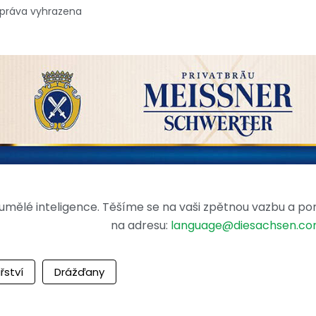
 práva vyhrazena
mělé inteligence. Těšíme se na vaši zpětnou vazbu a po
na adresu:
language@diesachsen.c
řství
Drážďany