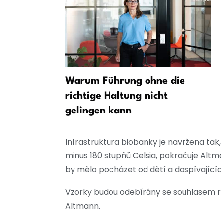
SW požaduje
Warum Führung ohne die
teligence
richtige Haltung nicht
ku
gelingen kann
Infrastruktura biobanky je navržena tak
minus 180 stupňů Celsia, pokračuje Altma
by mělo pocházet od dětí a dospívajícíc
Vzorky budou odebírány se souhlasem rod
Altmann.