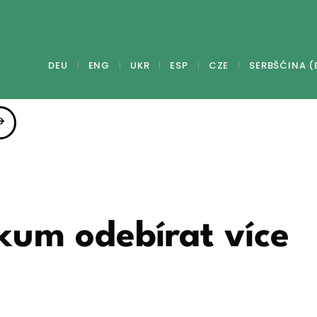
DEU
ENG
UKR
ESP
CZE
SERBŠĆINA (
kum odebírat více