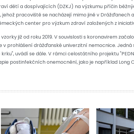
ví dětí a dospívajících (DZKJ) na výzkumu příčin běžný
 jehož pracoviště se nacházejí mimo jiné v Drážďanech a L
německých center pro výzkum zdraví založených z iniciati
orky již od roku 2019. V souvislosti s koronavirem začalo
se v prohlášení drážďanské univerzitní nemocnice. Jedná se
 krku", uvádí se dále. V rámci celostátního projektu "PEDN
ie postinfekčních onemocnění, jako je například Long C