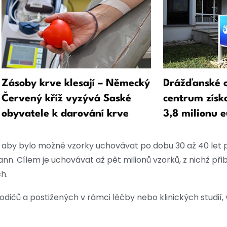
Zásoby krve klesají – Německý
Drážďanské o
Červený kříž vyzývá Saské
centrum získa
obyvatele k darování krve
3,8 milionu e
, aby bylo možné vzorky uchovávat po dobu 30 až 40 let př
nn. Cílem je uchovávat až pět milionů vzorků, z nichž při
h.
ičů a postižených v rámci léčby nebo klinických studií, 