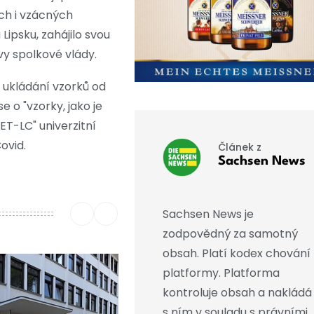
ch i vzácných
ipsku, zahájilo svou
vy spolkové vlády.
 ukládání vzorků od
 o "vzorky, jako je
ET-LC" univerzitní
ovid.
Článek z
Sachsen News
Sachsen News je
zodpovědný za samotný
obsah. Platí kodex chování
platformy. Platforma
kontroluje obsah a nakládá
s ním v souladu s právními