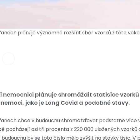
ďanech plánuje významně rozšířit sběr vzorků z této vě
 nemocnici plánuje shromáždit statisíce vzorků 
nemoci, jako je Long Covid a podobné stavy.
ďanech chce v budoucnu shromažďovat podstatně více v
ě pocházejí asi tři procenta z 220 000 uložených vzorků 
 budoucnu by se toto číslo mělo zvýšit na stovky tisíc. V 