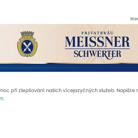
We
moc při zlepšování našich vícejazyčných služeb. Napište
om
.