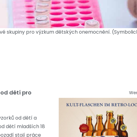
kové skupiny pro výzkum dětských onemocnění. (Symbolic
od dětí pro
We
zorků od dětí a
od dětí mladších 18
pozadí stojí práce