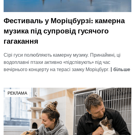
Фестиваль у Моріцбурзі: камерна
музика під супровід гусячого
гагакання
Сірі гуси полюбляють камерну музику. Принаймні, ці
водоплавні птахи активно «підспівують» під час
вечірнього концерту на терасі замку Моріцбург.
|
більше
РЕКЛАМА