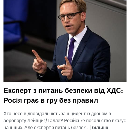
Експерт з питань безпеки від ХДС:
Росія грає в гру без правил
Хто несе відповідальність за інцидент із дроном в
аеропорту Лейпциг/Галле? Російське посольство вказує
на інших. Але експерт з питань безпек...
|
більше