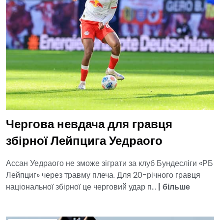
Чергова невдача для гравця
збірної Лейпцига Уедраого
Ассан Уедраого не зможе зіграти за клуб Бундесліги «РБ
Лейпциг» через травму плеча. Для 20-річного гравця
національної збірної це черговий удар п...
|
більше