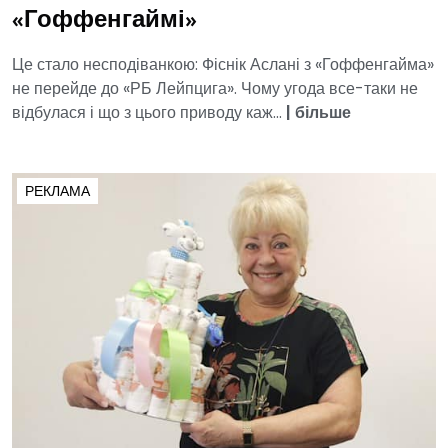
«Гоффенгаймі»
Це стало несподіванкою: Фіснік Аслані з «Гоффенгайма»
не перейде до «РБ Лейпцига». Чому угода все-таки не
відбулася і що з цього приводу каж...
|
більше
РЕКЛАМА