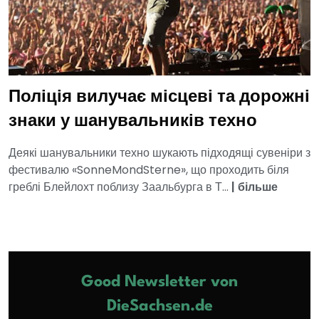
Поліція вилучає місцеві та дорожні
знаки у шанувальників техно
Деякі шанувальники техно шукають підходящі сувеніри з
фестивалю «SonneMondSterne», що проходить біля
греблі Блейлохт поблизу Заальбурга в Т...
|
більше
Good Newsletter von
DieSachsen.de