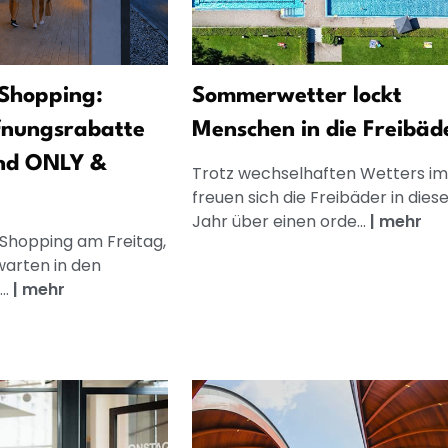
Shopping:
Sommerwetter lockt
fnungsrabatte
Menschen in die Freibäd
nd ONLY &
Trotz wechselhaften Wetters im 
freuen sich die Freibäder in die
Jahr über einen orde...
|
mehr
 Shopping am Freitag,
warten in den
..
|
mehr