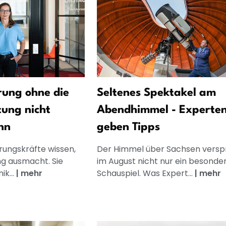
ung ohne die
Seltenes Spektakel am
tung nicht
Abendhimmel - Experte
nn
geben Tipps
rungskräfte wissen,
Der Himmel über Sachsen versp
g ausmacht. Sie
im August nicht nur ein besonde
k...
|
mehr
Schauspiel. Was Expert...
|
mehr