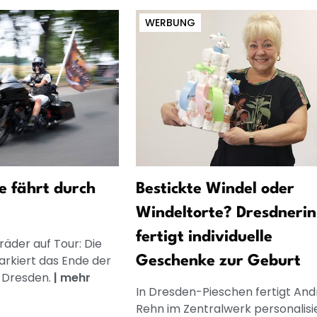
WERBUNG
e fährt durch
Bestickte Windel oder
Windeltorte? Dresdnerin
fertigt individuelle
äder auf Tour: Die
rkiert das Ende der
Geschenke zur Geburt
n Dresden.
|
mehr
In Dresden-Pieschen fertigt And
Rehn im Zentralwerk personalisi