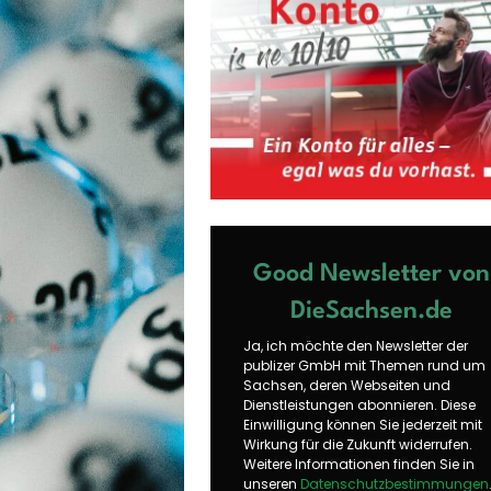
Good Newsletter von
DieSachsen.de
Ja, ich möchte den Newsletter der
publizer GmbH mit Themen rund um
Sachsen, deren Webseiten und
Dienstleistungen abonnieren. Diese
Einwilligung können Sie jederzeit mit
Wirkung für die Zukunft widerrufen.
Weitere Informationen finden Sie in
unseren
Datenschutzbestimmungen