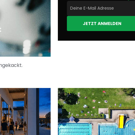
JETZT ANMELDEN
t
ungekackt.