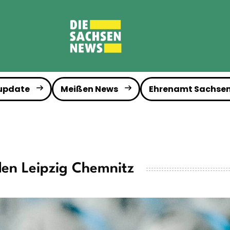
 update
Meißen News
Ehrenamt Sachse
den Leipzig Chemnitz