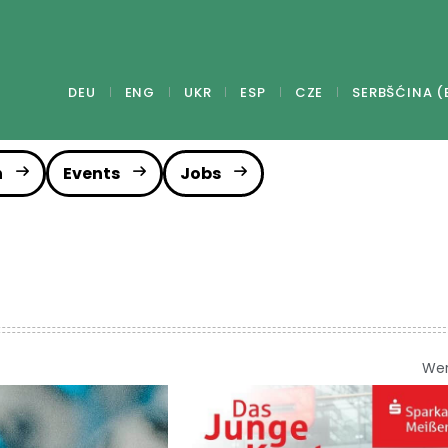
DEU
ENG
UKR
ESP
CZE
SERBŠĆINA (
n
Events
Jobs
We