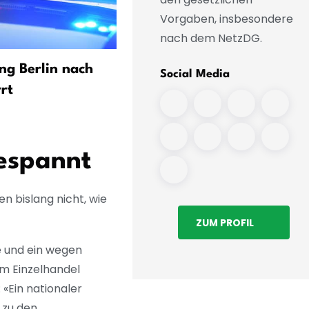
Vorgaben, insbesondere
nach dem NetzDG.
ng Berlin nach
Russland-Experte sieht vie
Social Media
rt
Fragen bei Sprengstoff-Dr
espannt
n bislang nicht, wie
ZUM PROFIL
ge und ein wegen
m Einzelhandel
«Ein nationaler
 zu den