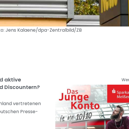
to: Jens Kalaene/dpa-Zentralbild/ZB
d aktive
We
nd Discountern?
chland vertretenen
eutschen Presse-