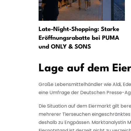
in Leipzig:
Late-Night-Shopping: Starke
ovokation»
Eröffnungsrabatte bei PUMA
und ONLY & SONS
Lage auf dem Eie
Große Lebensmittelhändler wie Aldi, Ede
eine Umfrage der Deutschen Presse-Ag
Die Situation auf dem Eiermarkt gilt ber
mehrerer Tierseuchen eingeschränktes 
deshalb zu Engpässen. Marktanalystin Ma
Eiernotstand ist derzeit nicht zu verzei