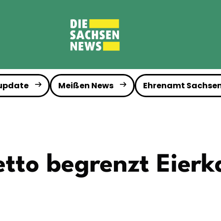
 update
Meißen News
Ehrenamt Sachse
tto begrenzt Eierk