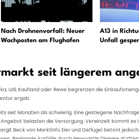
Nach Drohnenvorfall: Neuer
A13 in Richtu
Wachposten am Flughafen
Unfall gesper
rmarkt seit längerem ang
ka, Lidl, Kaufland oder Rewe begrenzen die Einkaufsmenge
entur ergab.
eits seit Monaten als schwierig. Eine gestiegene Nachfra
Angebot belasten die Versorgung. Vereinzelt kommt es i
rgit Beck von Marktinfo Eier und Geflügel betont jedoch: 
chnen. Regionale Ausfälle durch Newcastle Disease dürften