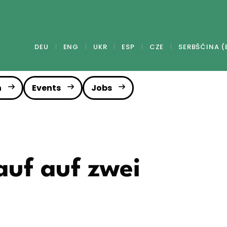
DEU
ENG
UKR
ESP
CZE
SERBŠĆINA (
n
Events
Jobs
auf auf zwei