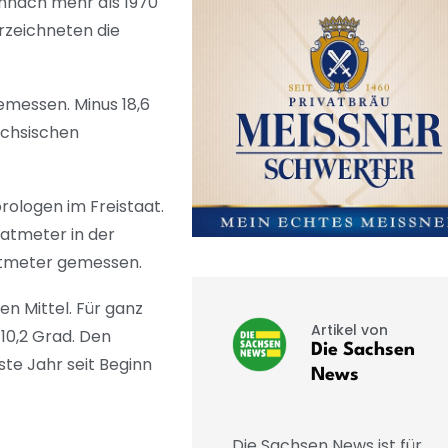
mnach mehr als 1970
erzeichneten die
emessen. Minus 18,6
ächsischen
ologen im Freistaat.
ratmeter in der
ratmeter gemessen.
en Mittel. Für ganz
Artikel von
10,2 Grad. Den
Die Sachsen
ste Jahr seit Beginn
News
Die Sachsen News ist für