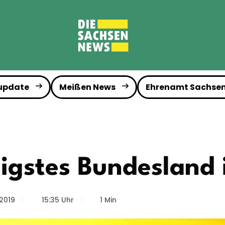
 update
Meißen News
Ehrenamt Sachse
igstes Bundesland 
2019
15:35 Uhr
1 Min