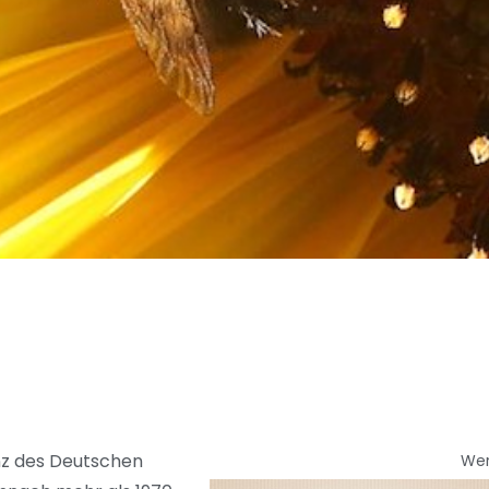
nz des Deutschen
We