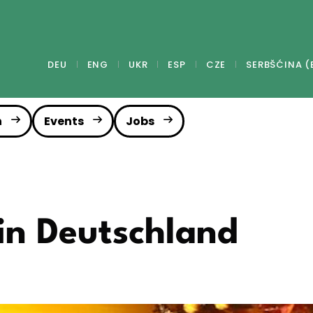
DEU
ENG
UKR
ESP
CZE
SERBŠĆINA (
n
Events
Jobs
in Deutschland