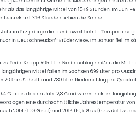
ntag veröffentlicht wurde. Die Meteorologen zählten de
r als das langjährige Mittel von 1549 Stunden. Im Juni v
heinrekord: 336 Stunden schien die Sonne.
 Jahr im Erzgebirge die bundesweit tiefste Temperatur g
uar in Deutschneudorf-Brüderwiese. Im Januar fiel im s
 zu Ende: Knapp 595 Liter Niederschlag maßen die Meteor
 langjährigen Mittel fallen im Sachsen 699 Liter pro Quad
n 2019 im Schnitt rund 730 Liter Niederschlag pro Quad
0,4 Grad in diesem Jahr 2,3 Grad wärmer als im langjährig
rologen eine durchschnittliche Jahrestemperatur von 
 nach 2014 (10,3 Grad) und 2018 (10,5 Grad) das drittwärm