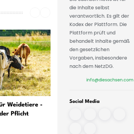
die Inhalte selbst
verantwortlich. Es gilt der
Kodex der Plattform. Die
Plattform prüft und
behandelt Inhalte gemäß
den gesetzlichen
Vorgaben, insbesondere
nach dem NetzDG.
info@diesachsen.com
Social Media
ür Weidetiere -
Ohrenwedel und Klimaanl
der Pflicht
im Rüssel: Tiere trotzen Hi