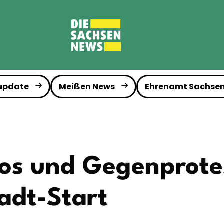
 update
Meißen News
Ehrenamt Sachse
os und Gegenprote
adt-Start