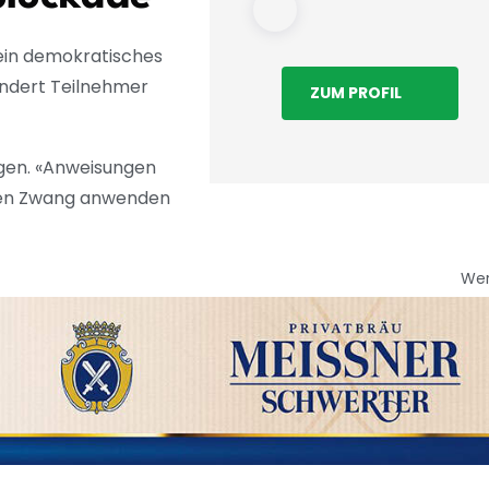
ein demokratisches
undert Teilnehmer
ZUM PROFIL
ngen. «Anweisungen
baren Zwang anwenden
We