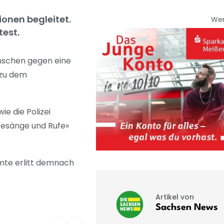
ionen begleitet.
We
test.
nschen gegen eine
 zu dem
e die Polizei
Gesänge und Rufe»
amte erlitt demnach
Artikel von
Sachsen News