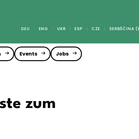
DEU
ENG
UKR
ESP
CZE
SERBŠĆINA (
n
Events
Jobs
ste zum