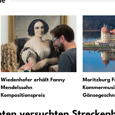
ie
Wiedenhofer erhält Fanny
Moritzburg Fe
Mendelssohn
Kammermusi
Kompositionspreis
Gänsegeschn
en versuchten Strecken