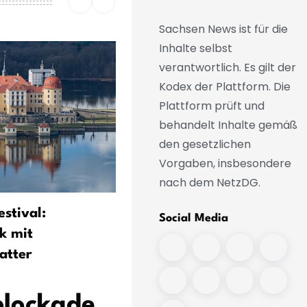
Sachsen News ist für die
Inhalte selbst
verantwortlich. Es gilt der
Kodex der Plattform. Die
Plattform prüft und
behandelt Inhalte gemäß
den gesetzlichen
Vorgaben, insbesondere
nach dem NetzDG.
stival:
Zehntausende feiern Tech
Social Media
k mit
Festival «SonneMondStern
atter
blockade