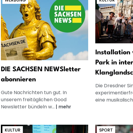
WERBUNG
KULTUR
Installatio
Park in inte
DIE SACHSEN NEWSletter
Klanglandsc
abonnieren
Die Dresdner Sin
Gute Nachrichten tun gut. In
experimentierfr
unserem freitäglichen Good
eine musikalisch
Newsletter bündeln w...
|
mehr
KULTUR
SPORT