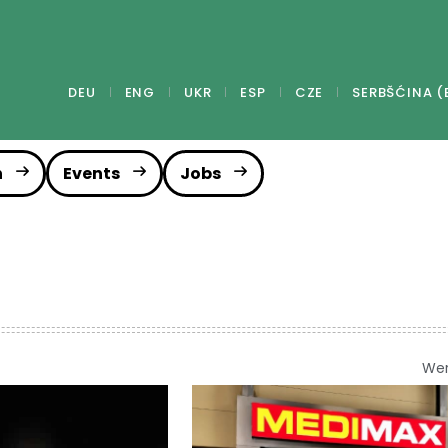
DEU
ENG
UKR
ESP
CZE
SERBŠĆINA (
n
Events
Jobs
We