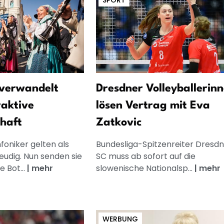
SPORT
n verwandelt
Dresdner Volleyballerin
raktive
lösen Vertrag mit Eva
haft
Zatkovic
foniker gelten als
Bundesliga-Spitzenreiter Dresdn
eudig. Nun senden sie
SC muss ab sofort auf die
e Bot...
|
mehr
slowenische Nationalsp...
|
mehr
WERBUNG