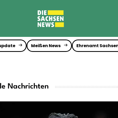
 update
Meißen News
Ehrenamt Sachse
le Nachrichten