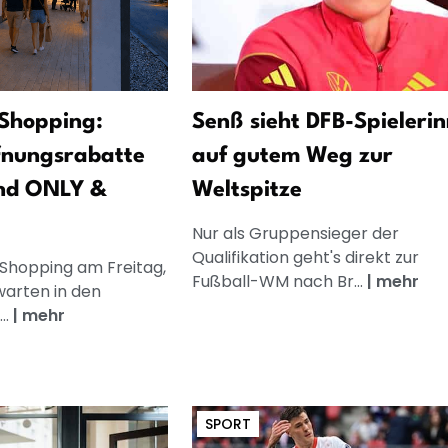
Shopping:
Senß sieht DFB-Spieleri
fnungsrabatte
auf gutem Weg zur
nd ONLY &
Weltspitze
Nur als Gruppensieger der
Qualifikation geht's direkt zur
 Shopping am Freitag,
Fußball-WM nach Br...
|
mehr
warten in den
..
|
mehr
SPORT