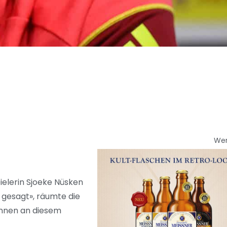
We
elerin Sjoeke Nüsken
 gesagt», räumte die
rinnen an diesem