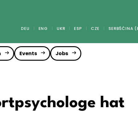
DEU
ENG
UKR
ESP
CZE
SERBŠĆINA (
n
Events
Jobs
rtpsychologe hat