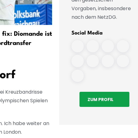
Vorgaben, insbesondere
nach dem NetzDG.
Social Media
 fix: Diomande ist
Real-Wechsel steht bevor:
ordtransfer
Diomande verlässt
Trainingslager
orf
ei Kreuzbandrisse
ZUM PROFIL
 Olympischen Spielen
. Ich habe weiter an
in London.