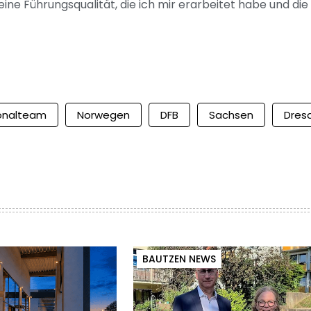
eine Führungsqualität, die ich mir erarbeitet habe und die 
onalteam
Norwegen
DFB
Sachsen
Dres
BAUTZEN NEWS