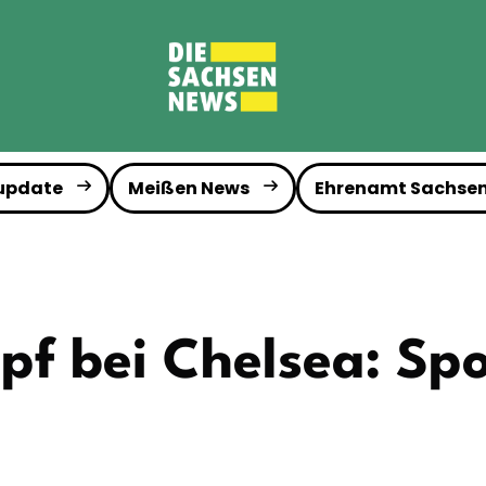
 update
Meißen News
Ehrenamt Sachse
f bei Chelsea: Spo