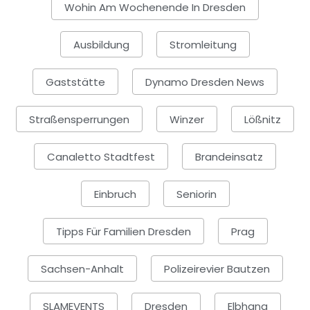
Wohin Am Wochenende In Dresden
Ausbildung
Stromleitung
Gaststätte
Dynamo Dresden News
Straßensperrungen
Winzer
Lößnitz
Canaletto Stadtfest
Brandeinsatz
Einbruch
Seniorin
Tipps Für Familien Dresden
Prag
Sachsen-Anhalt
Polizeirevier Bautzen
SLAMEVENTS
Dresden
Elbhang