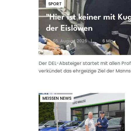
SPORT
"Hier ist keiner mit K
der Eislöwen
05. August 2026
6 Min
Der DEL-Absteiger startet mit allen Prof
verkündet das ehrgeizige Ziel der Mannsch
MEISSEN NEWS