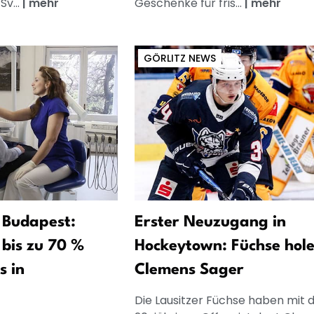
v...
|
mehr
Geschenke für fris...
|
mehr
GÖRLITZ NEWS
 Budapest:
Erster Neuzugang in
bis zu 70 %
Hockeytown: Füchse hol
s in
Clemens Sager
Die Lausitzer Füchse haben mit