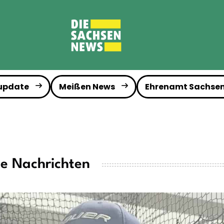
 update
Meißen News
Ehrenamt Sachse
le Nachrichten