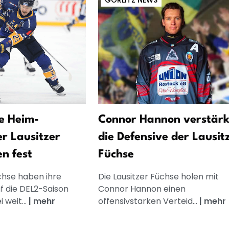
GÖRLITZ NEWS
e Heim-
Connor Hannon verstärk
er Lausitzer
die Defensive der Lausit
n fest
Füchse
üchse haben ihre
Die Lausitzer Füchse holen mit
f die DEL2-Saison
Connor Hannon einen
 weit...
|
mehr
offensivstarken Verteid...
|
mehr