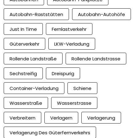
Autobahn-Raststätten
Autobahn-Autohöfe
Just In Time
Fernlastverkehr
Güterverkehr
LKW-Verladung
Rollende Landstraße
Rollende Landstrasse
Sechstreifig
Dreispurig
Container-Verladung
Schiene
Wasserstraße
Wasserstrasse
Verbreitern
Verlagern
Verlagerung
Verlagerung Des Güterfernverkehrs