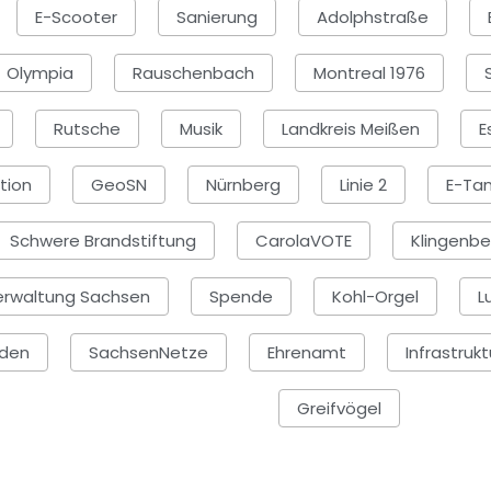
E-Scooter
Sanierung
Adolphstraße
Olympia
Rauschenbach
Montreal 1976
Rutsche
Musik
Landkreis Meißen
E
ition
GeoSN
Nürnberg
Linie 2
E-Tan
Schwere Brandstiftung
CarolaVOTE
Klingenbe
erwaltung Sachsen
Spende
Kohl-Orgel
L
sden
SachsenNetze
Ehrenamt
Infrastrukt
Greifvögel