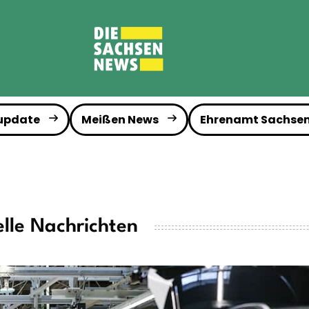
 update
Meißen News
Ehrenamt Sachse
lle Nachrichten