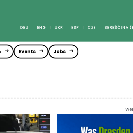
DEU
ENG
UKR
ESP
CZE
SERBŠĆINA (
n
Events
Jobs
We