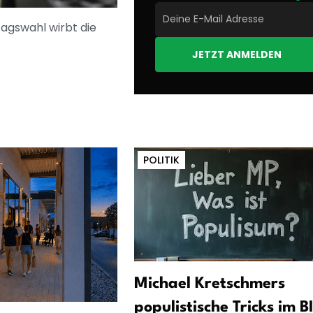
agswahl wirbt die
JETZT ANMELDEN
POLITIK
Michael Kretschmers
populistische Tricks im B