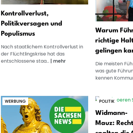
Kontrollverlust,
Politikversagen und
Warum Führ
Populismus
richtige Hal
Nach staatlichem Kontrollverlust in
gelingen ka
der Flüchtlingskrise hat das
entschlossene staa...
|
mehr
Die meisten Füh
was gute Führun
kennen Kommuni
WERBUNG
POLITIK
Widmann-
Mauz: Recht