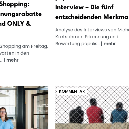
Shopping:
Interview – Die fünf
fnungsrabatte
entscheidenden Merkma
nd ONLY &
Analyse des Interviews von Mich
Kretschmer: Erkennung und
Bewertung populis...
|
mehr
 Shopping am Freitag,
warten in den
..
|
mehr
KOMMENTAR