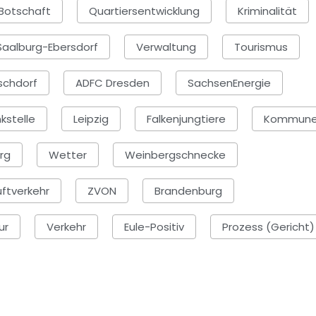
Botschaft
Quartiersentwicklung
Kriminalität
Saalburg-Ebersdorf
Verwaltung
Tourismus
schdorf
ADFC Dresden
SachsenEnergie
kstelle
Leipzig
Falkenjungtiere
Kommun
rg
Wetter
Weinbergschnecke
uftverkehr
ZVON
Brandenburg
ur
Verkehr
Eule-Positiv
Prozess (Gericht)