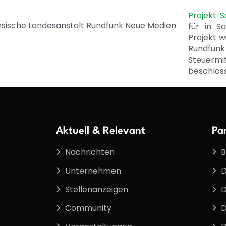
Projekt 
für in S
Projekt w
Rundfunk
Steuerm
beschlos
Aktuell & Relevant
Pa
Nachrichten
B
Unternehmen
D
Stellenanzeigen
D
Community
D