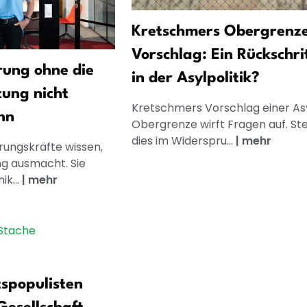
Kretschmers Obergrenz
Vorschlag: Ein Rückschri
ung ohne die
in der Asylpolitik?
tung nicht
Kretschmers Vorschlag einer As
nn
Obergrenze wirft Fragen auf. St
dies im Widerspru...
|
mehr
rungskräfte wissen,
g ausmacht. Sie
k...
|
mehr
spopulisten