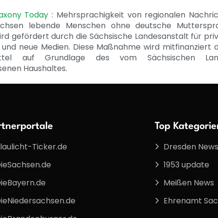
Saxony Today
: Mehrsprachigkeit von regionalen Nachri
achsen lebende Menschen ohne deutsche Mutterspr
ird gefördert durch die Sächsische Landesanstalt für pri
 und neue Medien. Diese Maßnahme wird mitfinanziert 
ittel auf Grundlage des vom Sächsischen Lan
senen Haushaltes.
rtnerportale
Top Kategorie
laulicht-Ticker.de
Dresden New
ieSachsen.de
1953 update
ieBayern.de
Meißen News
ieNiedersachsen.de
Ehrenamt Sa