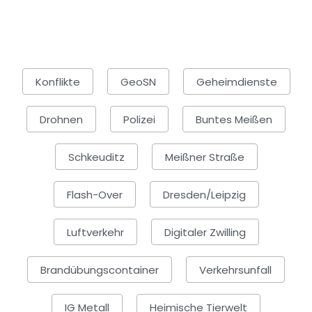
Konflikte
GeoSN
Geheimdienste
Drohnen
Polizei
Buntes Meißen
Schkeuditz
Meißner Straße
Flash-Over
Dresden/Leipzig
Luftverkehr
Digitaler Zwilling
Brandübungscontainer
Verkehrsunfall
IG Metall
Heimische Tierwelt