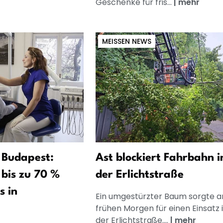
Geschenke für fris...
|
mehr
MEISSEN NEWS
 Budapest:
Ast blockiert Fahrbahn i
bis zu 70 %
der Erlichtstraße
s in
Ein umgestürzter Baum sorgte 
frühen Morgen für einen Einsatz 
der Erlichtstraße....
|
mehr