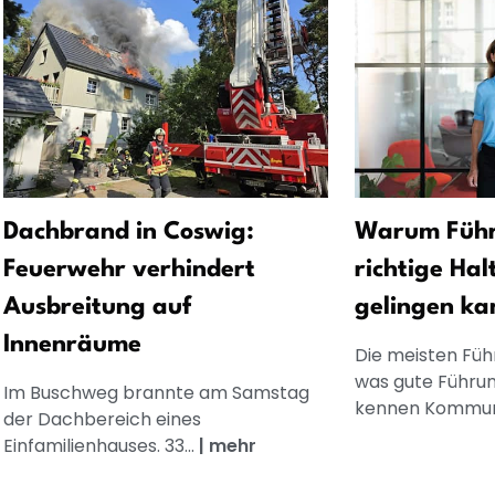
Dachbrand in Coswig:
Warum Führ
Feuerwehr verhindert
richtige Hal
Ausbreitung auf
gelingen ka
Innenräume
Die meisten Füh
was gute Führun
Im Buschweg brannte am Samstag
kennen Kommuni
der Dachbereich eines
Einfamilienhauses. 33...
|
mehr