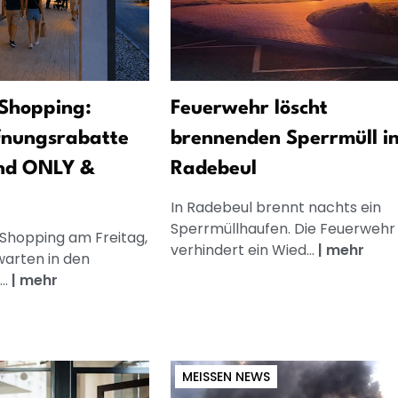
Shopping:
Feuerwehr löscht
fnungsrabatte
brennenden Sperrmüll i
nd ONLY &
Radebeul
In Radebeul brennt nachts ein
Sperrmüllhaufen. Die Feuerwehr
 Shopping am Freitag,
verhindert ein Wied...
|
mehr
warten in den
..
|
mehr
MEISSEN NEWS