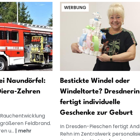
WERBUNG
ei Naundörfel:
Bestickte Windel oder
Diera‑Zehren
Windeltorte? Dresdnerin
fertigt individuelle
Geschenke zur Geburt
 Rauchentwicklung
 größeren Feldbrand.
In Dresden-Pieschen fertigt And
en u...
|
mehr
Rehn im Zentralwerk personalisi