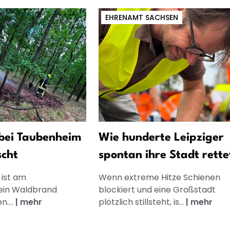
EHRENAMT SACHSEN
bei Taubenheim
Wie hunderte Leipziger
scht
spontan ihre Stadt rette
 ist am
Wenn extreme Hitze Schienen
ein Waldbrand
blockiert und eine Großstadt
....
|
mehr
plötzlich stillsteht, is...
|
mehr