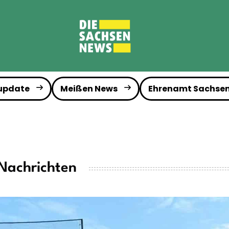
 update
Meißen News
Ehrenamt Sachse
 Nachrichten