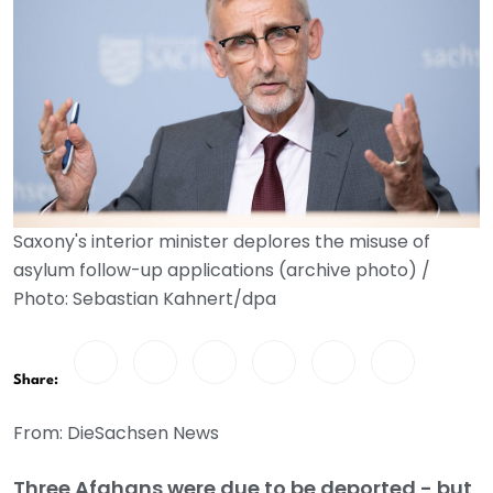
Saxony's interior minister deplores the misuse of
asylum follow-up applications (archive photo) /
Photo: Sebastian Kahnert/dpa
Share:
From: DieSachsen News
Three Afghans were due to be deported - but