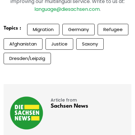
improving our multilingual service. Write to us at:
language@diesachsen.com
.
Topics :
Migration
Germany
Refugee
Afghanistan
Justice
Saxony
Dresden/Leipzig
Article from
Sachsen News