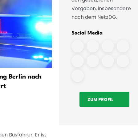
Vorgaben, insbesondere
nach dem NetzDG.
Social Media
ng Berlin nach
Russland-Experte sieht vie
rt
Fragen bei Sprengstoff-Dr
ZUM PROFIL
en Busfahrer. Er ist