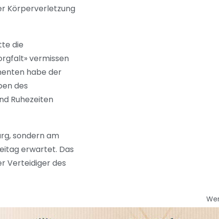
ger Körperverletzung
tte die
orgfalt» vermissen
amenten habe der
ben des
und Ruhezeiten
urg, sondern am
reitag erwartet. Das
r Verteidiger des
We