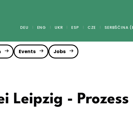
DEU
ENG
UKR
ESP
CZE
SERBŠĆINA (
n
Events
Jobs
i Leipzig - Prozess