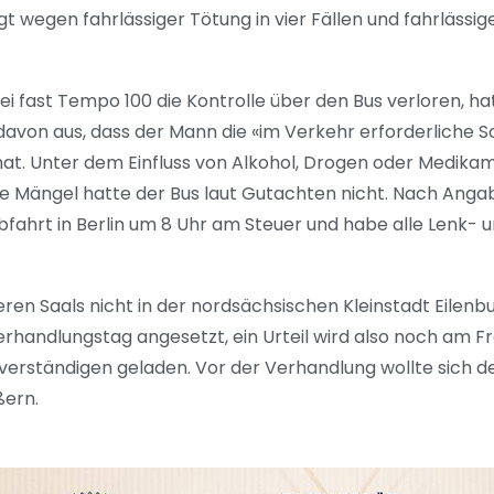
 wegen fahrlässiger Tötung in vier Fällen und fahrlässi
i fast Tempo 100 die Kontrolle über den Bus verloren, ha
 davon aus, dass der Mann die «im Verkehr erforderliche S
 hat. Unter dem Einfluss von Alkohol, Drogen oder Medik
e Mängel hatte der Bus laut Gutachten nicht. Nach Anga
fahrt in Berlin um 8 Uhr am Steuer und habe alle Lenk- 
ren Saals nicht in der nordsächsischen Kleinstadt Eilenb
 Verhandlungstag angesetzt, ein Urteil wird also noch am F
erständigen geladen. Vor der Verhandlung wollte sich de
ßern.