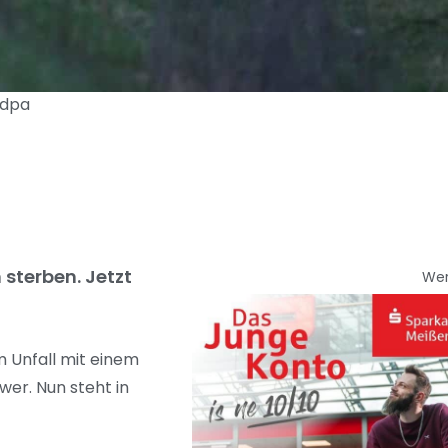
/dpa
 sterben. Jetzt
We
 Unfall mit einem
wer. Nun steht in