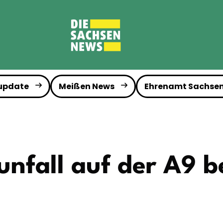
 update
Meißen News
Ehrenamt Sachse
unfall auf der A9 be