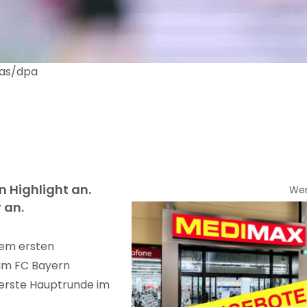
tas/dpa
n Highlight an.
We
 an.
nem ersten
eim FC Bayern
 erste Hauptrunde im