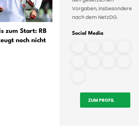
Vorgaben, insbesondere
nach dem NetzDG.
is zum Start: RB
«Die können das»: Sander
Social Media
zeugt noch nicht
mahnt trotz Klatsche zur 
ZUM PROFIL