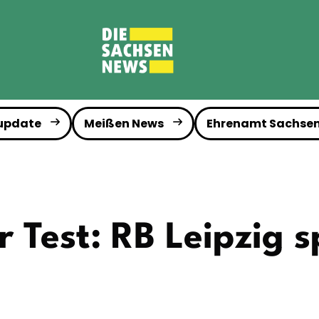
 update
Meißen News
Ehrenamt Sachse
 Test: RB Leipzig s