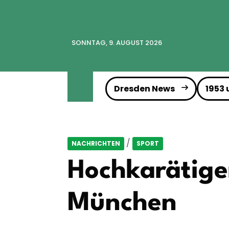
SONNTAG, 9. AUGUST 2026
Dresden News
1953
/
NACHRICHTEN
SPORT
Hochkarätiger
München