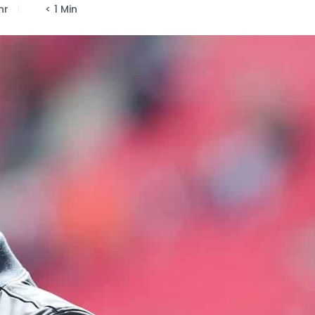
hr
< 1 Min