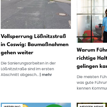
Vollsperrung Lößnitzstraß
in Coswig: Baumaßnahmen
Warum Führ
gehen weiter
richtige Hal
Die Sanierungsarbeiten in der
gelingen ka
Lößnitzstraße sind im ersten
Abschnitt abgesch...
|
mehr
Die meisten Füh
was gute Führun
kennen Kommuni