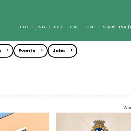
DEU
ENG
UKR
ESP
CZE
SERBŠĆINA (
n
Events
Jobs
We