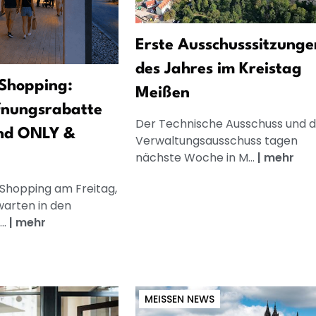
Erste Ausschusssitzunge
des Jahres im Kreistag
Shopping:
Meißen
fnungsrabatte
Der Technische Ausschuss und d
nd ONLY &
Verwaltungsausschuss tagen
nächste Woche in M...
|
mehr
 Shopping am Freitag,
warten in den
..
|
mehr
MEISSEN NEWS