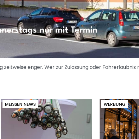
nerstags nur mit Termin
zeitweise enger. Wer zur Zulassung oder Fahrerlaubnis m
MEISSEN NEWS
WERBUNG