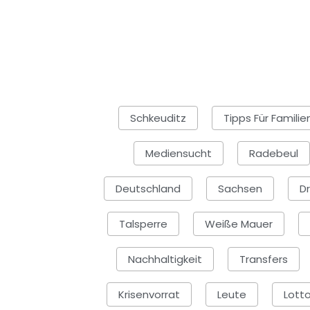
Schkeuditz
Tipps Für Famili
Mediensucht
Radebeul
Deutschland
Sachsen
Dr
Talsperre
Weiße Mauer
Nachhaltigkeit
Transfers
Krisenvorrat
Leute
Lott