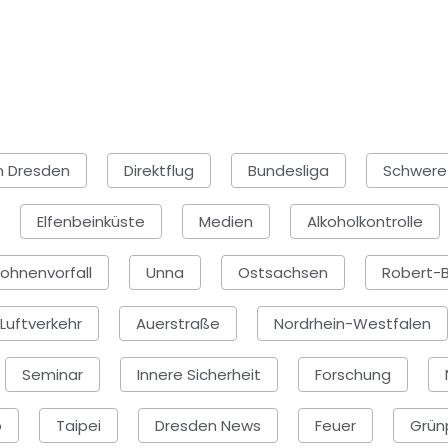
en Dresden
Direktflug
Bundesliga
Schwere
Elfenbeinküste
Medien
Alkoholkontrolle
ohnenvorfall
Unna
Ostsachsen
Robert-
Luftverkehr
Auerstraße
Nordrhein-Westfalen
Seminar
Innere Sicherheit
Forschung
o
Taipei
Dresden News
Feuer
Grün