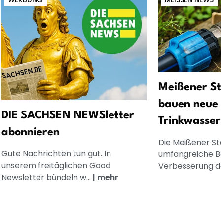
WERBUNG
MEISSEN NEWS
Meißener S
bauen neue
DIE SACHSEN NEWSletter
Trinkwasser
abonnieren
Die Meißener S
Gute Nachrichten tun gut. In
umfangreiche 
unserem freitäglichen Good
Verbesserung de
Newsletter bündeln w...
|
mehr