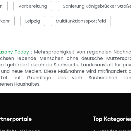
n
Vorbereitung
Sanierung Königsbrücker Straß
rkehr
Leipzig
Multifunktionssportfeld
Saxony Today
: Mehrsprachigkeit von regionalen Nachri
achsen lebende Menschen ohne deutsche Mutterspr
ird gefördert durch die Sächsische Landesanstalt für pri
 und neue Medien. Diese Maßnahme wird mitfinanziert 
ittel auf Grundlage des vom Sächsischen Lan
senen Haushaltes.
rtnerportale
Top Kategorie