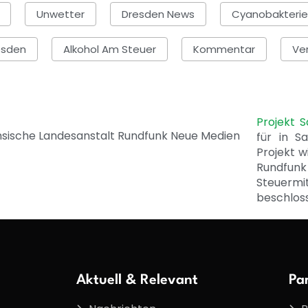
Unwetter
Dresden News
Cyanobakterie
esden
Alkohol Am Steuer
Kommentar
Ve
Projekt 
für in S
Projekt w
Rundfunk
Steuerm
beschlos
Aktuell & Relevant
Pa