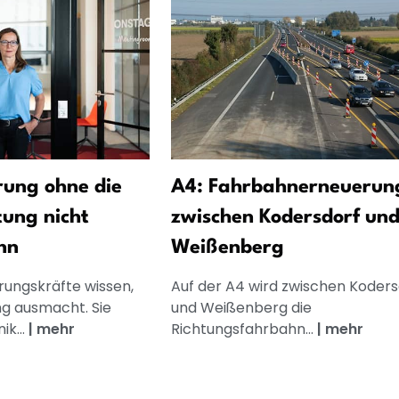
ung ohne die
A4: Fahrbahnerneuerun
tung nicht
zwischen Kodersdorf un
nn
Weißenberg
rungskräfte wissen,
Auf der A4 wird zwischen Koders
g ausmacht. Sie
und Weißenberg die
k...
|
mehr
Richtungsfahrbahn...
|
mehr