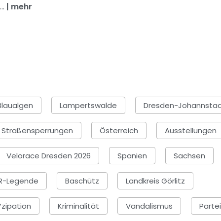
..
|
mehr
Blaualgen
Lampertswalde
Dresden-Johannsta
Straßensperrungen
Österreich
Ausstellungen
Velorace Dresden 2026
Spanien
Sachsen
R-Legende
Baschütz
Landkreis Görlitz
zipation
Kriminalität
Vandalismus
Partei