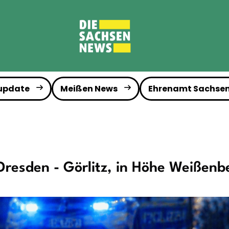
 update
Meißen News
Ehrenamt Sachse
Dresden - Görlitz, in Höhe Weißenb