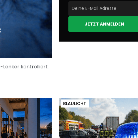
JETZT ANMELDEN
t
enker kontrolliert.
BLAULICHT