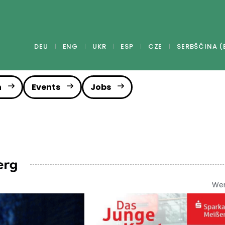
DEU
ENG
UKR
ESP
CZE
SERBŠĆINA (
n
Events
Jobs
erg
We