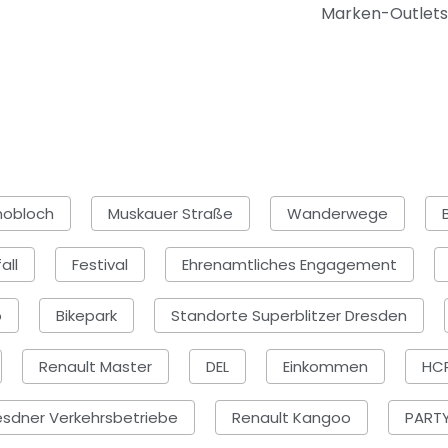
Marken-Outlets.
obloch
Muskauer Straße
Wanderwege
all
Festival
Ehrenamtliches Engagement
o
Bikepark
Standorte Superblitzer Dresden
Renault Master
DEL
Einkommen
HC
esdner Verkehrsbetriebe
Renault Kangoo
PARTY