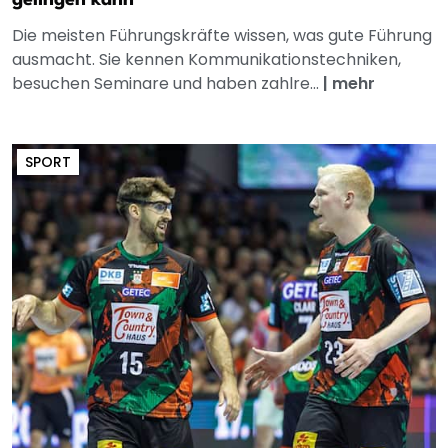
gelingen kann
Die meisten Führungskräfte wissen, was gute Führung
ausmacht. Sie kennen Kommunikationstechniken,
besuchen Seminare und haben zahlre...
|
mehr
SPORT