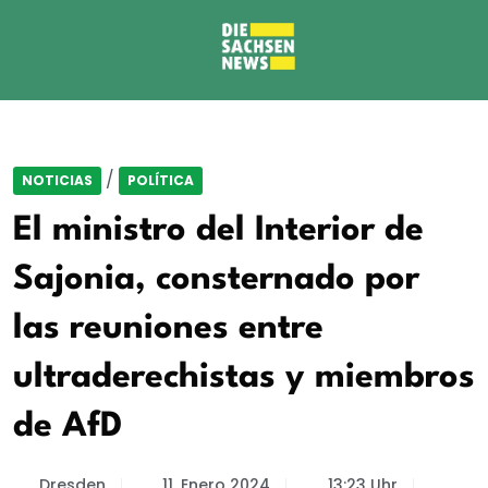
/
NOTICIAS
POLÍTICA
El ministro del Interior de
Sajonia, consternado por
las reuniones entre
ultraderechistas y miembros
de AfD
Dresden
11. Enero 2024
13:23 Uhr