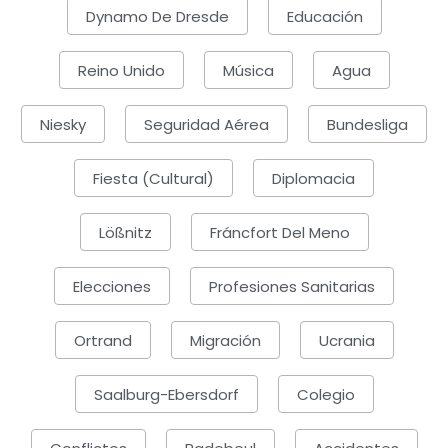
Dynamo De Dresde
Educación
Reino Unido
Música
Agua
Niesky
Seguridad Aérea
Bundesliga
Fiesta (cultural)
Diplomacia
Lößnitz
Fráncfort Del Meno
Elecciones
Profesiones Sanitarias
Ortrand
Migración
Ucrania
Saalburg-Ebersdorf
Colegio