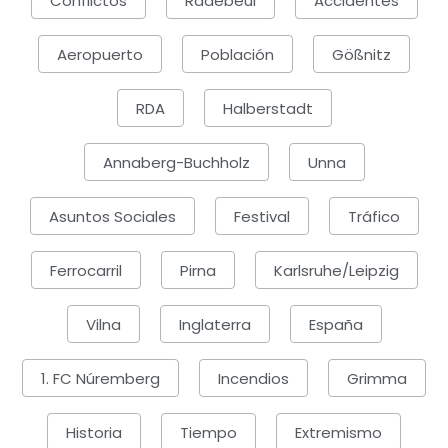
Conflictos
Radebeul
Accidentes
Aeropuerto
Población
Gößnitz
RDA
Halberstadt
Annaberg-Buchholz
Unna
Asuntos Sociales
Festival
Tráfico
Ferrocarril
Pirna
Karlsruhe/Leipzig
Vilna
Inglaterra
España
1. FC Núremberg
Incendios
Grimma
Historia
Tiempo
Extremismo