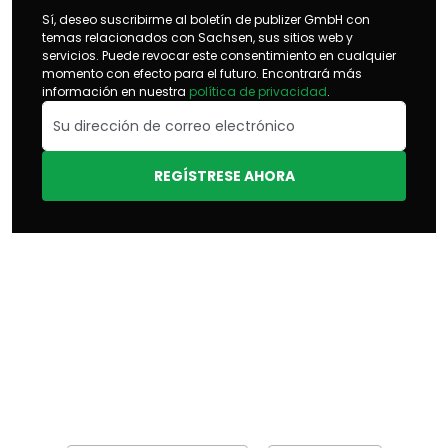
Sí, deseo suscribirme al boletín de publizer GmbH con
temas relacionados con Sachsen, sus sitios web y
servicios. Puede revocar este consentimiento en cualquier
momento con efecto para el futuro. Encontrará más
información en nuestra
política de privacidad
.
REGÍSTRESE AHORA