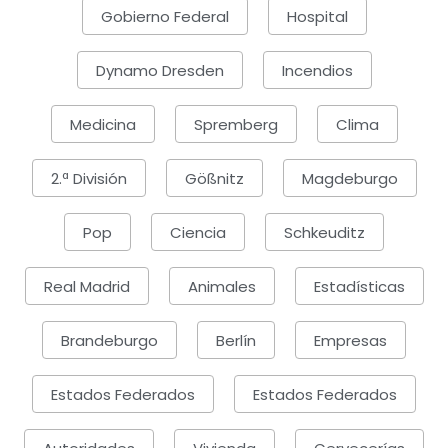
Gobierno Federal
Hospital
Dynamo Dresden
Incendios
Medicina
Spremberg
Clima
2.ª División
Gößnitz
Magdeburgo
Pop
Ciencia
Schkeuditz
Real Madrid
Animales
Estadísticas
Brandeburgo
Berlín
Empresas
Estados Federados
Estados Federados