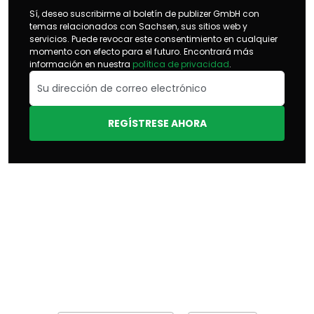
Sí, deseo suscribirme al boletín de publizer GmbH con
temas relacionados con Sachsen, sus sitios web y
servicios. Puede revocar este consentimiento en cualquier
momento con efecto para el futuro. Encontrará más
información en nuestra
política de privacidad
.
REGÍSTRESE AHORA