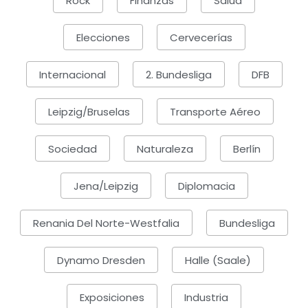
Rock
Finanzas
Salud
Elecciones
Cervecerías
Internacional
2. Bundesliga
DFB
Leipzig/Bruselas
Transporte Aéreo
Sociedad
Naturaleza
Berlín
Jena/Leipzig
Diplomacia
Renania Del Norte-Westfalia
Bundesliga
Dynamo Dresden
Halle (Saale)
Exposiciones
Industria