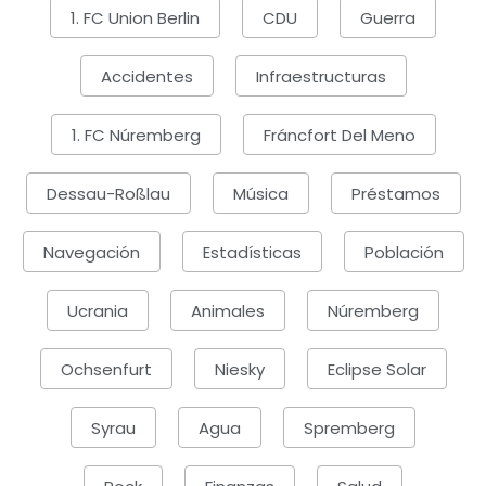
1. FC Union Berlin
CDU
Guerra
Accidentes
Infraestructuras
1. FC Núremberg
Fráncfort Del Meno
Dessau-Roßlau
Música
Préstamos
Navegación
Estadísticas
Población
Ucrania
Animales
Núremberg
Ochsenfurt
Niesky
Eclipse Solar
Syrau
Agua
Spremberg