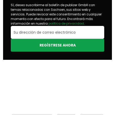
Sí, deseo suscribirme al boletín de publizer GmbH con
temas relacionados con Sachsen, sus sitios web y
servicios. Puede revocar este consentimiento en cualquier
momento con efecto para el futuro. Encontrará más
información en nuestra
política de privacidad
.
REGÍSTRESE AHORA