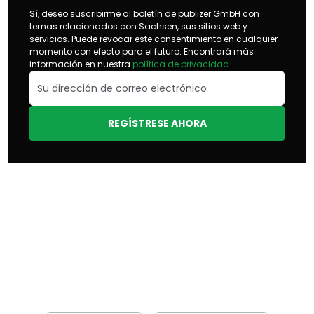
Sí, deseo suscribirme al boletín de publizer GmbH con
temas relacionados con Sachsen, sus sitios web y
servicios. Puede revocar este consentimiento en cualquier
momento con efecto para el futuro. Encontrará más
información en nuestra
política de privacidad
.
REGÍSTRESE AHORA