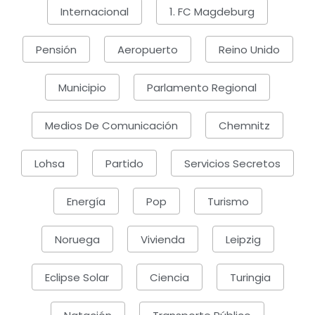
Internacional
1. FC Magdeburg
Pensión
Aeropuerto
Reino Unido
Municipio
Parlamento Regional
Medios De Comunicación
Chemnitz
Lohsa
Partido
Servicios Secretos
Energía
Pop
Turismo
Noruega
Vivienda
Leipzig
Eclipse Solar
Ciencia
Turingia