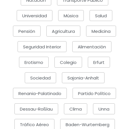
Natación
Transporte Público
Universidad
Música
Salud
Pensión
Agricultura
Medicina
Seguridad Interior
Alimentación
Erotismo
Colegio
Erfurt
Sociedad
Sajonia-Anhalt
Renania-Palatinado
Partido Político
Dessau-Roßlau
Clima
Unna
Tráfico Aéreo
Baden-Wurtemberg