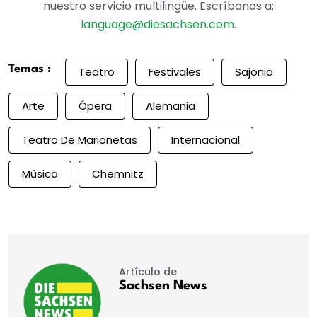
nuestro servicio multilingüe. Escríbanos a:
language@diesachsen.com
.
Temas :
Teatro
Festivales
Sajonia
Arte
Ópera
Alemania
Teatro De Marionetas
Internacional
Música
Chemnitz
Artículo de
Sachsen News