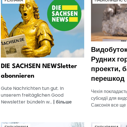
РЕКЛАМА
НАВКОЛИШНЄ 
Видобуток
Рудних гор
DIE SACHSEN NEWSletter
проекти, б
abonnieren
перешкод
Gute Nachrichten tun gut. In
Чехія покладаєт
unserem freitäglichen Good
субсидії для видо
Newsletter bündeln w...
|
більше
Саксонія все ще 