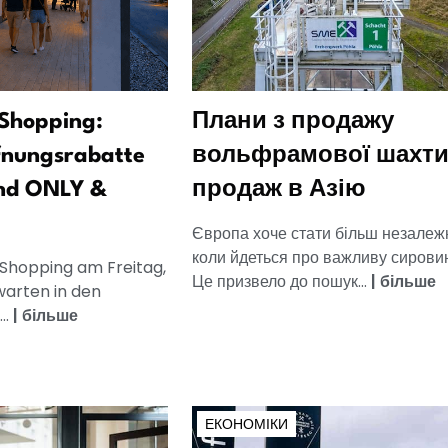
Shopping:
Плани з продажу
fnungsrabatte
вольфрамової шахти
nd ONLY &
продаж в Азію
Європа хоче стати більш незалеж
коли йдеться про важливу сировин
 Shopping am Freitag,
Це призвело до пошук...
|
більше
warten in den
..
|
більше
ЕКОНОМІКИ