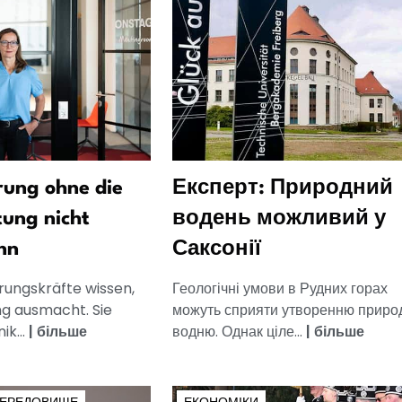
ung ohne die
Експерт: Природний
tung nicht
водень можливий у
nn
Саксонії
rungskräfte wissen,
Геологічні умови в Рудних горах
g ausmacht. Sie
можуть сприяти утворенню приро
k...
|
більше
водню. Однак ціле...
|
більше