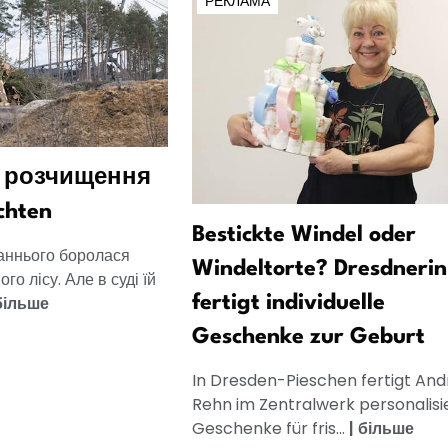
РЕКЛАМА
 розчищення
chten
Bestickte Windel oder
аннього боролася
Windeltorte? Dresdnerin
го лісу. Але в суді їй
більше
fertigt individuelle
Geschenke zur Geburt
In Dresden-Pieschen fertigt And
Rehn im Zentralwerk personalisi
Geschenke für fris...
|
більше