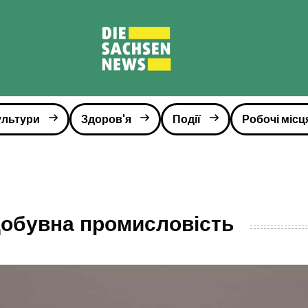
ультури
Здоров'я
Події
Робочі місц
добувна промисловість