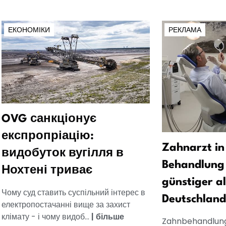
ЕКОНОМІКИ
РЕКЛАМА
OVG санкціонує
експропріацію:
Zahnarzt in
видобуток вугілля в
Behandlung 
Нохтені триває
günstiger al
Чому суд ставить суспільний інтерес в
Deutschland
електропостачанні вище за захист
клімату - і чому видоб...
|
більше
Zahnbehandlung