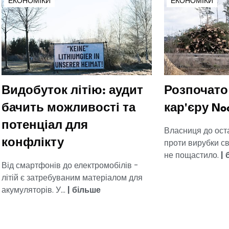
ЕКОНОМІКИ
ЕКОНОМІКИ
Видобуток літію: аудит
Розпочато
бачить можливості та
кар'єру No
потенціал для
Власниця до ост
проти вирубки сво
конфлікту
не пощастило.
|
Від смартфонів до електромобілів -
літій є затребуваним матеріалом для
акумуляторів. У...
|
більше