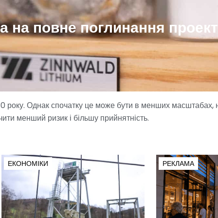
на на повне поглинання проек
30 року. Однак спочатку це може бути в менших масштабах,
чити менший ризик і більшу прийнятність.
ЕКОНОМІКИ
РЕКЛАМА