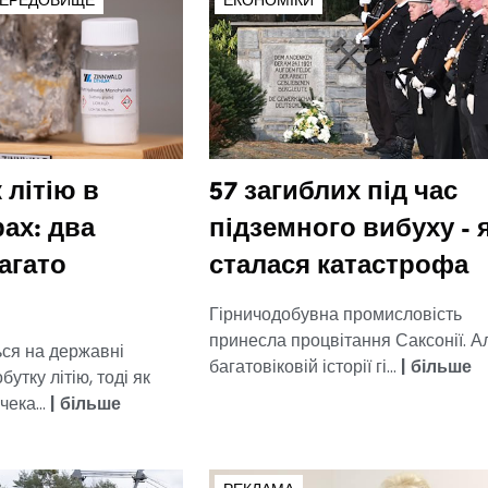
СЕРЕДОВИЩЕ
ЕКОНОМІКИ
 літію в
57 загиблих під час
ах: два
підземного вибуху - 
агато
сталася катастрофа
Гірничодобувна промисловість
принесла процвітання Саксонії. А
ься на державні
багатовіковій історії гі...
|
більше
бутку літію, тоді як
чека...
|
більше