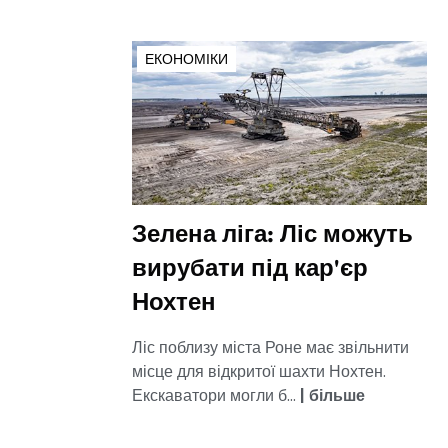
ЕКОНОМІКИ
Зелена ліга: Ліс можуть
вирубати під кар'єр
Нохтен
Ліс поблизу міста Роне має звільнити
місце для відкритої шахти Нохтен.
Екскаватори могли б...
|
більше