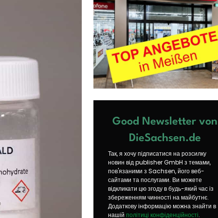
Good Newsletter von
DieSachsen.de
Так, я хочу підписатися на розсилку
новин від publisher GmbH з темами,
пов'язаними з Sachsen, його веб-
сайтами та послугами. Ви можете
відкликати цю згоду в будь-який час із
збереженням чинності на майбутнє.
Додаткову інформацію можна знайти в
нашій
політиці конфіденційності
.