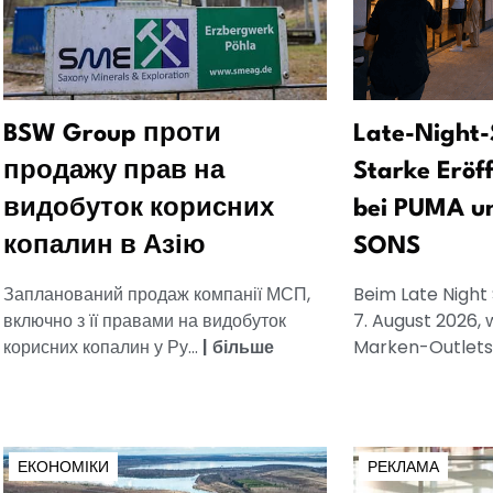
BSW Group проти
Late-Night-
продажу прав на
Starke Eröf
видобуток корисних
bei PUMA u
копалин в Азію
SONS
Запланований продаж компанії МСП,
Beim Late Night
включно з її правами на видобуток
7. August 2026, 
корисних копалин у Ру...
|
більше
Marken-Outlets.
ЕКОНОМІКИ
РЕКЛАМА