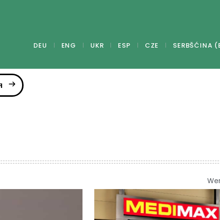
DEU
ENG
UKR
ESP
CZE
SERBŠĆINA (
я
We