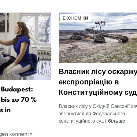
ЕКОНОМІКИ
Власник лісу оскарж
експропріацію в
 Budapest:
Конституційному суд
bis zu 70 %
Власник лісу у Східній Саксонії хо
s in
звернутися до Федерального
конституційного су...
|
більше
en können in