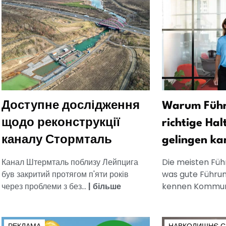
Доступне дослідження
Warum Führ
щодо реконструкції
richtige Hal
каналу Стормталь
gelingen ka
Канал Штермталь поблизу Лейпцига
Die meisten Füh
був закритий протягом п'яти років
was gute Führun
через проблеми з без...
|
більше
kennen Kommuni