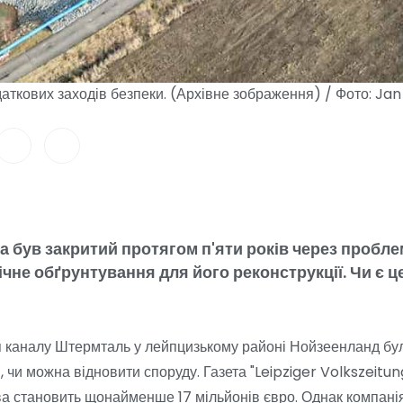
аткових заходів безпеки. (Архівне зображення) / Фото: Ja
 був закритий протягом п'яти років через пробле
чне обґрунтування для його реконструкції. Чи є 
ття каналу Штермталь у лейпцизькому районі Нойзеенланд бу
 чи можна відновити споруду. Газета "Leipziger Volkszeitun
тва становить щонайменше 17 мільйонів євро. Однак компані