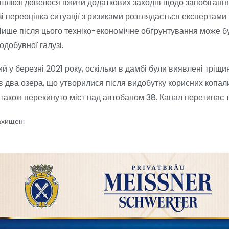
 шлюзі довелося вжити додаткових заходів щодо запобігання
зі переоцінка ситуації з ризиками розглядається експертами
 Лише після цього техніко-економічне обґрунтування може б
одобувної галузі.
 у березні 2021 року, оскільки в дамбі були виявлені тріщ
ав два озера, що утворилися після видобутку корисних копа
також перекинуто міст над автобаном 38. Канал перетинає 
ахищені