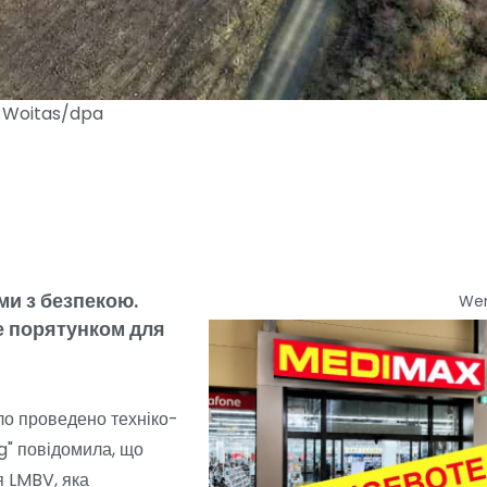
n Woitas/dpa
ми з безпекою.
We
це порятунком для
ло проведено техніко-
g" повідомила, що
я LMBV, яка