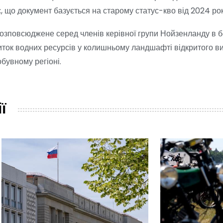
, що документ базується на старому статус-кво від 2024 рок
озповсюджене серед членів керівної групи Нойзенланду в 
виток водних ресурсів у колишньому ландшафті відкритого в
бувному регіоні.
ї