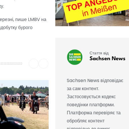
у.
березні, пише LMBV на
идобутку бурого
Стаття від
Sachsen News
Sachsen News відповідає
за сам контент.
Застосовується кодекс
поведінки платформи.
Платформа перевіряє та
обробляє контент
відповідно до вимог