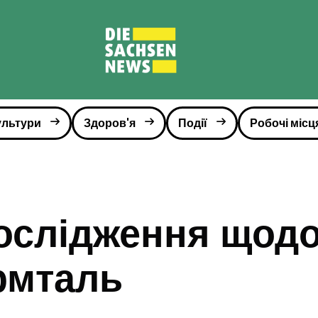
ультури
Здоров'я
Події
Робочі місц
ослідження щодо
рмталь