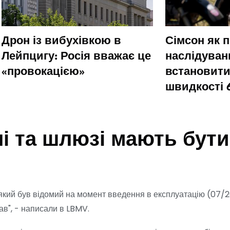
Дрон із вибухівкою в
Сімсон як 
Лейпцигу: Росія вважає це
наслідуванн
«провокацією»
встановит
швидкості 
лі та шлюзі мають бути
 який був відомий на момент введення в експлуатацію (07/
ав", - написали в LBMV.