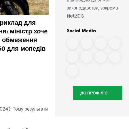
законодавства, зокрема
NetzDG.
приклад для
Міністр внутрішніх спр
Social Media
я: міністр хоче
прагне посилити охоро
и обмеження
аеропорту Лейпцига
60 для мопедів
ДО ПРОФІЛЮ
2024). Тому результати