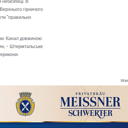
 небезпеці. В
 Верхнього гірничого
ути "правильно
ини. Канал довжиною
лин, - Штермтальське
терикони.
We