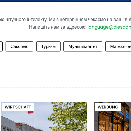
 штучного інтелекту. Ми з нетерпінням чекаємо на ваші від
Напишіть нам за адресою:
language@diesac
Саксонія
Туризм
Муніципалітет
Маркклібе
WIRTSCHAFT
WERBUNG