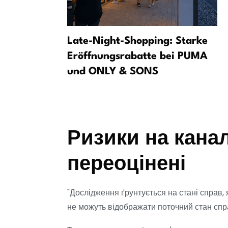
ешканців
Late-Night-Shopping: Starke
а
Eröffnungsrabatte bei PUMA
und ONLY & SONS
ами»
Ризики на кана
переоцінені
"Дослідження ґрунтується на стані справ,
не можуть відображати поточний стан спр