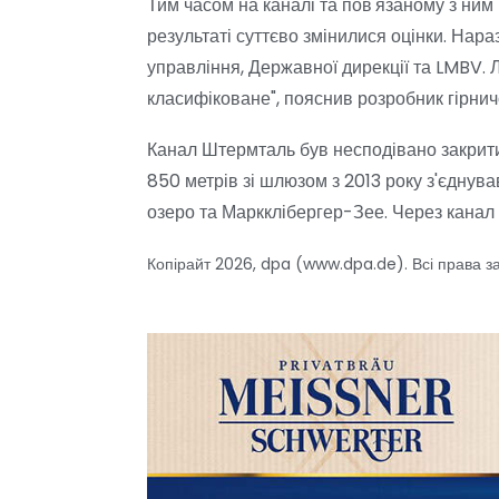
Тим часом на каналі та пов'язаному з ним
результаті суттєво змінилися оцінки. Нара
управління, Державної дирекції та LMBV.
класифіковане", пояснив розробник гірнич
Канал Штермталь був несподівано закритий
850 метрів зі шлюзом з 2013 року з'єднув
озеро та Маркклібергер-Зее. Через канал 
Копірайт 2026, dpa (www.dpa.de). Всі права з