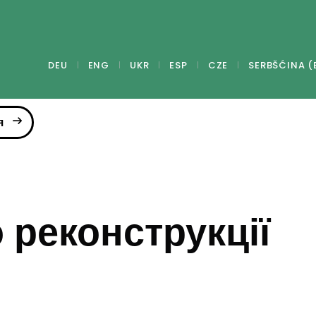
DEU
ENG
UKR
ESP
CZE
SERBŠĆINA (
я
 реконструкції