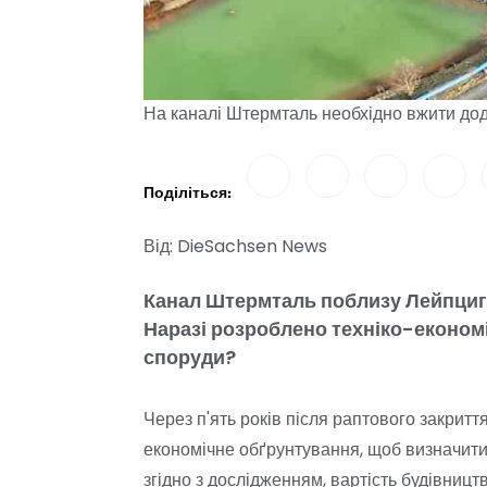
На каналі Штермталь необхідно вжити дод
Поділіться:
Від: DieSachsen News
Канал Штермталь поблизу Лейпцига
Наразі розроблено техніко-економі
споруди?
Через п'ять років після раптового закри
економічне обґрунтування, щоб визначити,
згідно з дослідженням, вартість будівниц