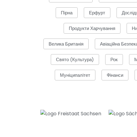
Пірна
Ерфурт
Дослід
Продукти Харчування
Ни
Велика Британія
Авіаційна Безпек
Свято (культура)
Рок
М
Муніципалітет
Фінанси