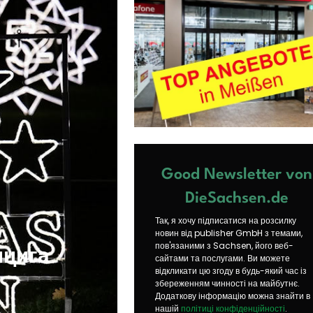
Good Newsletter von
DieSachsen.de
Так, я хочу підписатися на розсилку
новин від publisher GmbH з темами,
пов'язаними з Sachsen, його веб-
пцига
сайтами та послугами. Ви можете
відкликати цю згоду в будь-який час із
збереженням чинності на майбутнє.
Додаткову інформацію можна знайти в
нашій
політиці конфіденційності
.