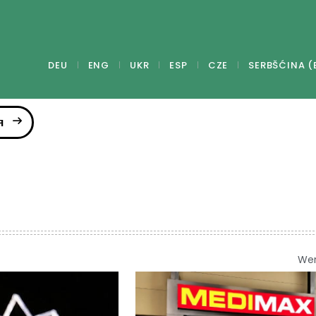
DEU
ENG
UKR
ESP
CZE
SERBŠĆINA (
я
We