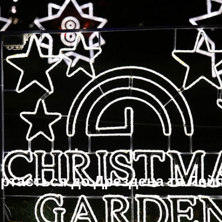
ертається до Дрездена та Лей