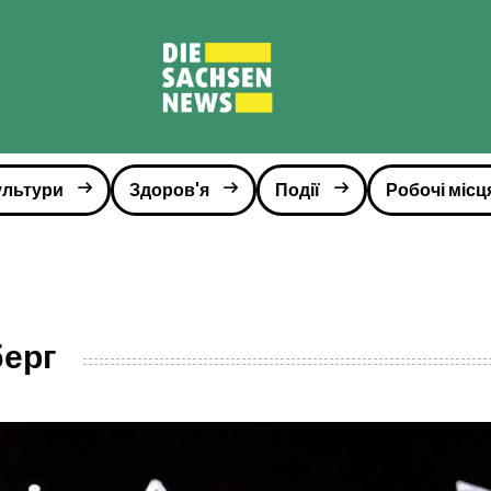
ультури
Здоров'я
Події
Робочі місц
берг