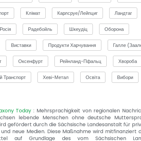
порт
Клімат
Карлсруе/Лейпциг
Ландтаг
Росія
Радебойль
Шкеудіц
Оборона
Виставки
Продукти Харчування
Галле (Заал
г
Оксенфурт
Рейнланд-Пфальц
Хвороба
й Транспорт
Хеві-Метал
Освіта
Вибори
Saxony Today
: Mehrsprachigkeit von regionalen Nachri
achsen lebende Menschen ohne deutsche Mutterspr
ird gefördert durch die Sächsische Landesanstalt für pri
 und neue Medien. Diese Maßnahme wird mitfinanziert 
ittel auf Grundlage des vom Sächsischen Lan