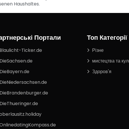
senen Haushaltes.
артнерські Портали
Топ Категорії
Blaulicht-Ticker.de
Різне
DieSachsen.de
мистецтва та кул
DieBayern.de
Здоров'я
DieNiedersachsen.de
DieBrandenburger.de
DieThueringer.de
oberlausitz.holiday
OnlinedatingKompass.de