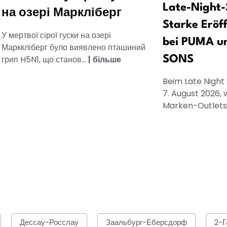
Late-Night-
на озері Маркліберг
Starke Eröf
У мертвої сірої гуски на озері
bei PUMA u
Марккліберг було виявлено пташиний
грип H5N1, що станов...
|
більше
SONS
Beim Late Night
7. August 2026, 
Marken-Outlets.
Дессау-Росслау
Заальбург-Еберсдорф
2-Г