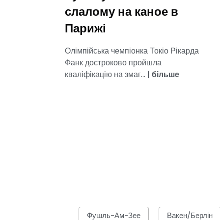
слалому на каное в
Парижі
Олімпійська чемпіонка Токіо Рікарда
Фанк достроково пройшла
кваліфікацію на змаг...
|
більше
Фушль-Ам-Зее
Вакен/Берлін