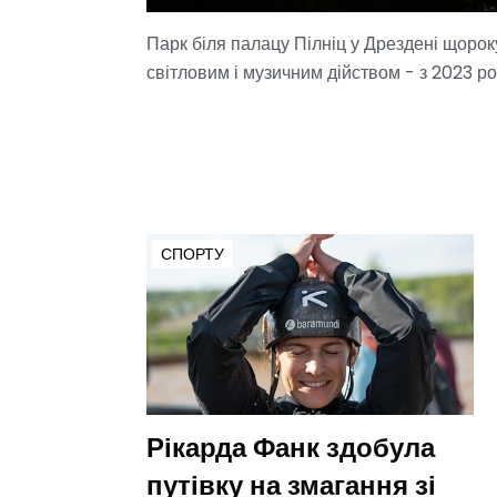
Парк біля палацу Пілніц у Дрездені щорок
світловим і музичним дійством - з 2023 р
СПОРТУ
Рікарда Фанк здобула
путівку на змагання зі