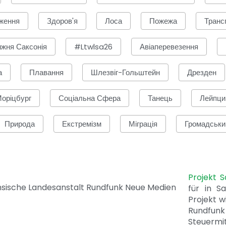
ження
Здоров'я
Лоса
Пожежа
Транс
жня Саксонія
#ltwlsa26
Авіаперевезення
а
Плавання
Шлезвіг-Гольштейн
Дрезден
оріцбург
Соціальна Сфера
Танець
Лейпци
Природа
Екстремізм
Міграція
Громадськи
Projekt 
für in S
Projekt w
Rundfunk
Steuerm