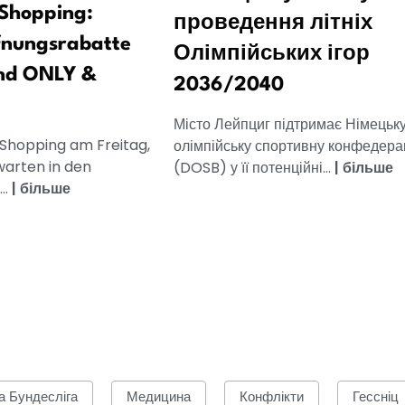
Shopping:
проведення літніх
fnungsrabatte
Олімпійських ігор
nd ONLY &
2036/2040
Місто Лейпциг підтримає Німецьк
 Shopping am Freitag,
олімпійську спортивну конфедера
warten in den
(DOSB) у її потенційні...
|
більше
..
|
більше
а Бундесліга
Медицина
Конфлікти
Гессніц