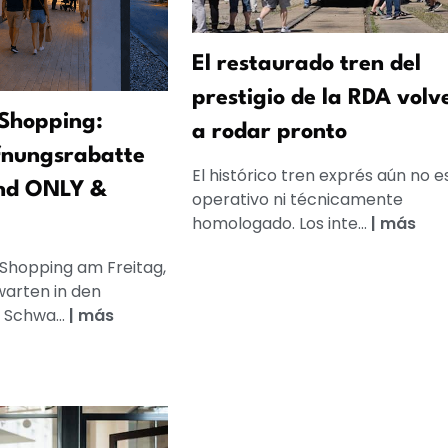
El restaurado tren del
prestigio de la RDA volv
Shopping:
a rodar pronto
fnungsrabatte
El histórico tren exprés aún no e
nd ONLY &
operativo ni técnicamente
homologado. Los inte...
|
más
 Shopping am Freitag,
warten in den
 Schwa...
|
más