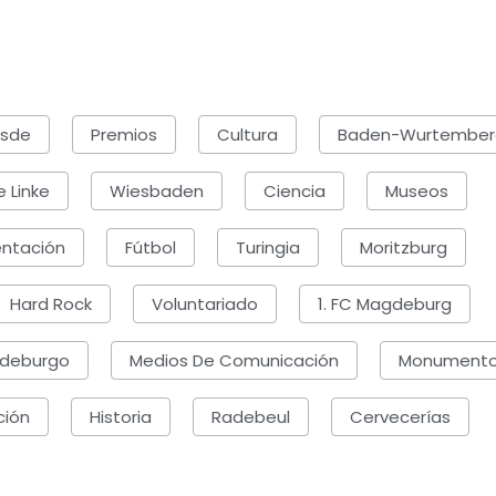
esde
Premios
Cultura
Baden-Wurtember
e Linke
Wiesbaden
Ciencia
Museos
entación
Fútbol
Turingia
Moritzburg
Hard Rock
Voluntariado
1. FC Magdeburg
ndeburgo
Medios De Comunicación
Monument
ción
Historia
Radebeul
Cervecerías