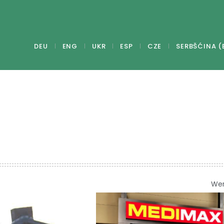
DEU
ENG
UKR
ESP
CZE
SERBŠĆINA (
We