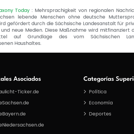
Saxony Today
: Mehrsprachigkeit von regionalen Nachri
achsen lebende Menschen ohne deutsche Mutterspr
ird gefördert durch die Sächsische Landesanstalt für pri
 und neue Medien. Diese Maßnahme wird mitfinanziert 
ittel auf Grundlage des vom Sächsischen Lan
senen Haushaltes.
tales Asociados
Categorías Superi
aulicht-Ticker.de
Política
eSachsen.de
Economía
eBayern.de
Deportes
eNiedersachsen.de