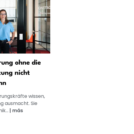
ung ohne die
tung nicht
nn
rungskräfte wissen,
g ausmacht. Sie
k...
|
más