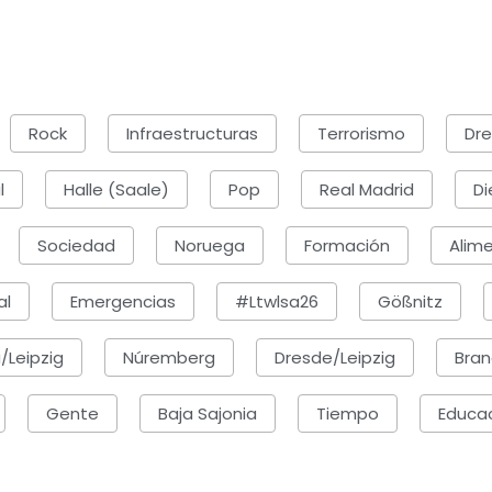
Rock
Infraestructuras
Terrorismo
Dr
l
Halle (Saale)
Pop
Real Madrid
Di
Sociedad
Noruega
Formación
Alim
al
Emergencias
#ltwlsa26
Gößnitz
/Leipzig
Núremberg
Dresde/Leipzig
Bra
Gente
Baja Sajonia
Tiempo
Educa