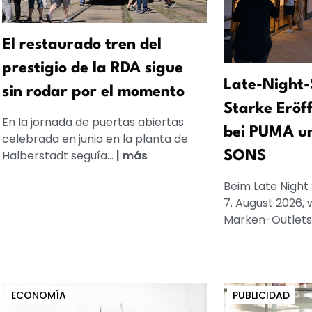
El restaurado tren del
prestigio de la RDA sigue
Late-Night-
sin rodar por el momento
Starke Eröf
En la jornada de puertas abiertas
bei PUMA u
celebrada en junio en la planta de
Halberstadt seguía...
|
más
SONS
Beim Late Night
7. August 2026, 
Marken-Outlets
ECONOMÍA
PUBLICIDAD