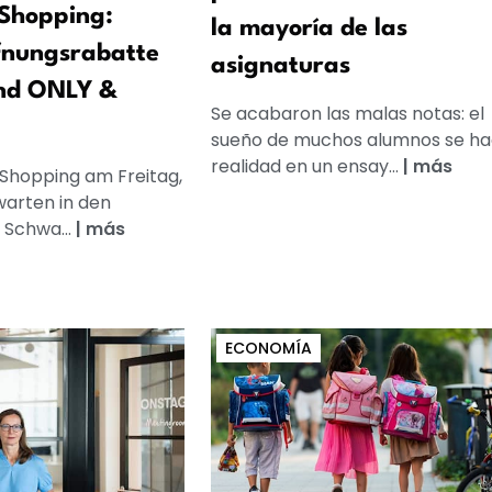
Shopping:
la mayoría de las
fnungsrabatte
asignaturas
nd ONLY &
Se acabaron las malas notas: el
sueño de muchos alumnos se h
realidad en un ensay...
|
más
 Shopping am Freitag,
warten in den
 Schwa...
|
más
ECONOMÍA