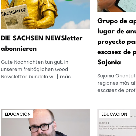
Grupo de ap
lugar de an
DIE SACHSEN NEWSletter
proyecto pa
abonnieren
escasez de 
Gute Nachrichten tun gut. In
Sajonia
unserem freitäglichen Good
Sajonia Oriental
Newsletter bündeln w...
|
más
regiones más af
escasez de profe
EDUCACIÓN
EDUCACIÓN