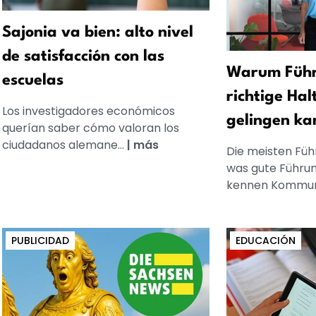
Sajonia va bien: alto nivel
de satisfacción con las
Warum Führ
escuelas
richtige Hal
Los investigadores económicos
gelingen ka
querían saber cómo valoran los
ciudadanos alemane...
|
más
Die meisten Füh
was gute Führun
kennen Kommuni
PUBLICIDAD
EDUCACIÓN