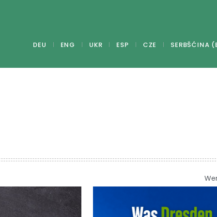
DEU
ENG
UKR
ESP
CZE
SERBŠĆINA (
We