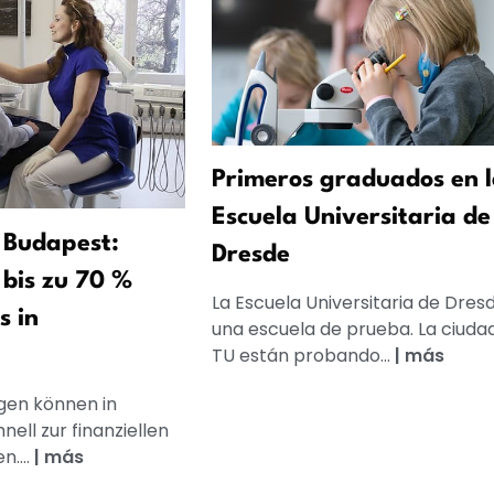
Primeros graduados en 
Escuela Universitaria de
 Budapest:
Dresde
bis zu 70 %
La Escuela Universitaria de Dres
s in
una escuela de prueba. La ciudad
TU están probando...
|
más
en können in
ell zur finanziellen
....
|
más