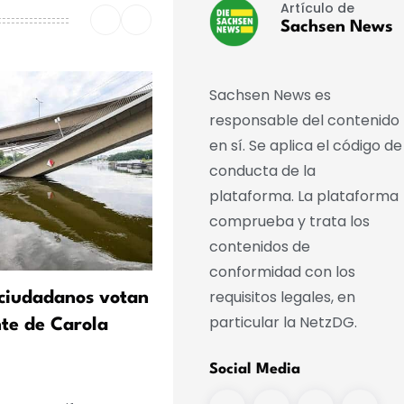
Artículo de
Sachsen News
Sachsen News es
responsable del contenido
en sí. Se aplica el código de
conducta de la
plataforma. La plataforma
comprueba y trata los
contenidos de
conformidad con los
requisitos legales, en
ciudadanos votan
Von Angern: La inmigració
particular la NetzDG.
nte de Carola
valiosa para Sajonia-Anha
Social Media