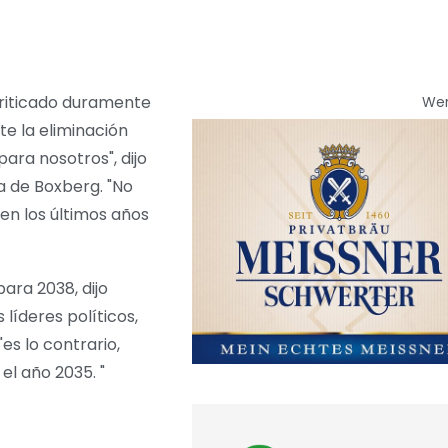
criticado duramente
We
e la eliminación
ara nosotros", dijo
a de Boxberg. "No
n los últimos años
ara 2038, dijo
 líderes políticos,
es lo contrario,
el año 2035. "