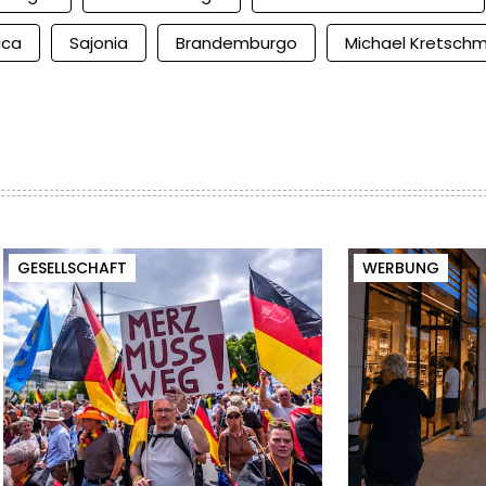
ica
Sajonia
Brandemburgo
Michael Kretsch
GESELLSCHAFT
WERBUNG