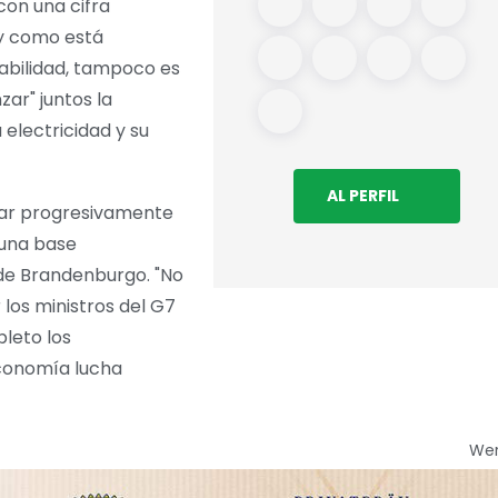
con una cifra
 y como está
abilidad, tampoco es
zar" juntos la
 electricidad y su
AL PERFIL
inar progresivamente
guna base
 de Brandenburgo. "No
 los ministros del G7
leto los
 Economía lucha
We