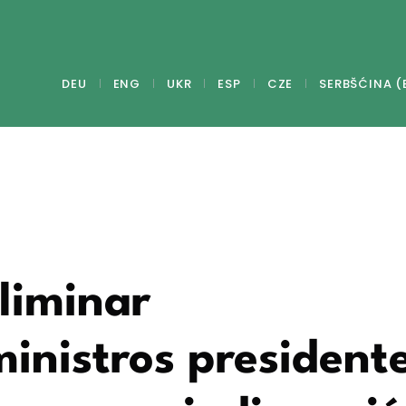
DEU
ENG
UKR
ESP
CZE
SERBŠĆINA (
eliminar
ministros president