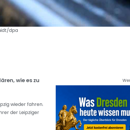
midt/dpa
ären, wie es zu
We
pzig wieder fahren.
rer der Leipziger