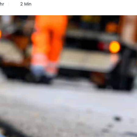
hr
2 Min