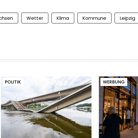
chsen
Wetter
Klima
Kommune
Leipzig
POLITIK
WERBUNG