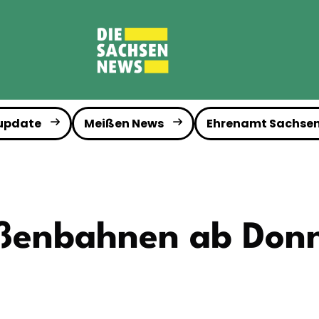
 update
Meißen News
Ehrenamt Sachse
aßenbahnen ab Don