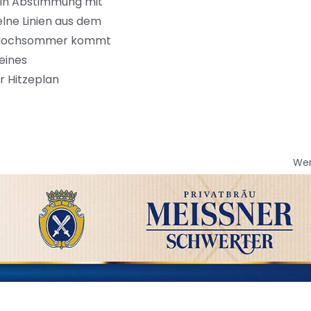
. In Abstimmung mit
lne Linien aus dem
er Hochsommer kommt
eines
r Hitzeplan
We