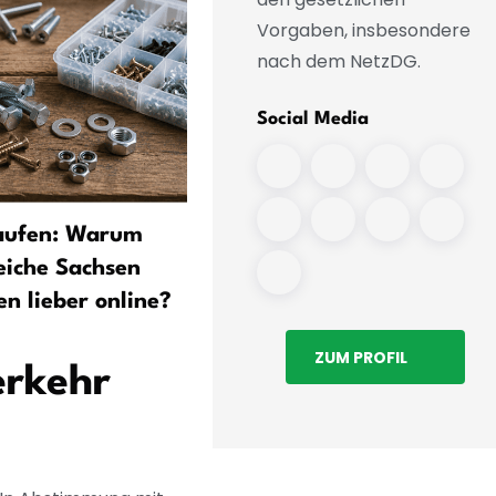
Vorgaben, insbesondere
nach dem NetzDG.
Social Media
aufen: Warum
Polizei durchkämmt Nordp
eiche Sachsen
am Leipziger Flughafen
n lieber online?
ZUM PROFIL
erkehr