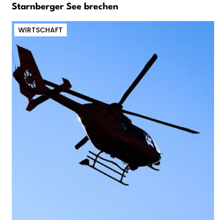
Starnberger See brechen
WIRTSCHAFT