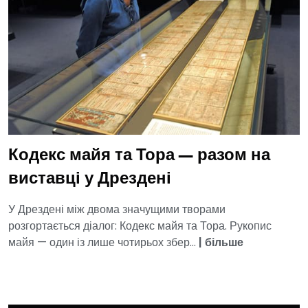
Кодекс майя та Тора — разом на
виставці у Дрездені
У Дрездені між двома значущими творами
розгортається діалог: Кодекс майя та Тора. Рукопис
майя — один із лише чотирьох збер...
|
більше