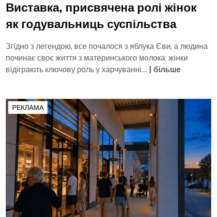
Виставка, присвячена ролі жінок
як годувальниць суспільства
Згідно з легендою, все почалося з яблука Єви, а людина
починає своє життя з материнського молока: жінки
відіграють ключову роль у харчуванні....
|
більше
РЕКЛАМА