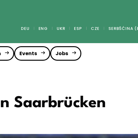
DEU
ENG
UKR
ESP
CZE
SERBŠĆINA (
n
Events
Jobs
in Saarbrücken