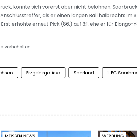
, konnte sich vorerst aber nicht belohnen. Saarbrücken
Anschlusstreffer, als er einen langen Ball halbrechts i
Erst erhöhte erneut Pick (86.) auf 3:1, ehe er für Elong
te vorbehalten
chsen
Erzgebirge Aue
Saarland
1. FC Saarbr
MEISSEN NEWS
WERBUNG