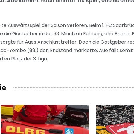
0. Aue kommt noch einmal ins Spiel, ehe es erne
te Auswärtsspiel der Saison verloren. Beim 1. FC Saarbrü
te die Gastgeber in der 33. Minute in Führung, ehe Florian
 sorgte für Aues Anschlusstreffer. Doch die Gastgeber re
ngo-Yombo (88.) den Endstand markierte. Aue fällt somit a
ten Platz der 3. Liga.
ie