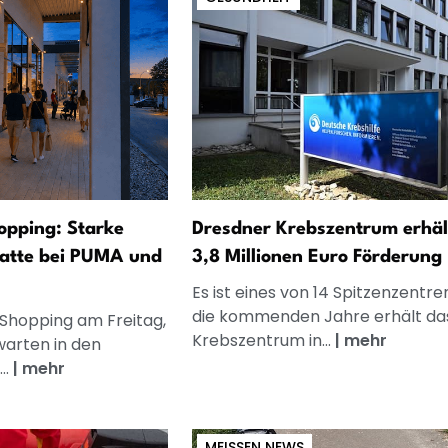
opping: Starke
Dresdner Krebszentrum erhäl
atte bei PUMA und
3,8 Millionen Euro Förderung
Es ist eines von 14 Spitzenzentren
die kommenden Jahre erhält da
 Shopping am Freitag,
Krebszentrum in...
|
mehr
warten in den
..
|
mehr
MEISSEN NEWS