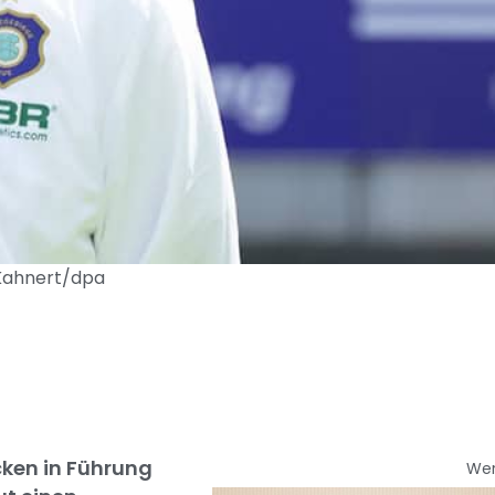
 Kahnert/dpa
ken in Führung
We