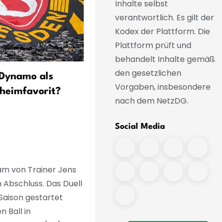
Inhalte selbst
verantwortlich. Es gilt der
Kodex der Plattform. Die
Plattform prüft und
behandelt Inhalte gemäß
den gesetzlichen
 Dynamo als
Magdeburg startet mit ze
Vorgaben, insbesondere
heimfavorit?
Zugängen - Zukowski blei
nach dem NetzDG.
Social Media
am von Trainer Jens
n Abschluss. Das Duell
 Saison gestartet
 Ball in