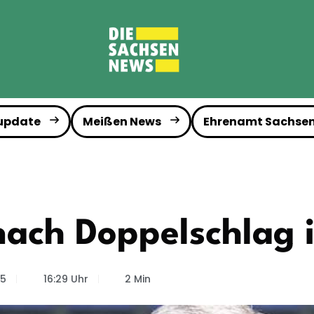
 update
Meißen News
Ehrenamt Sachse
 nach Doppelschlag 
25
16:29 Uhr
2 Min