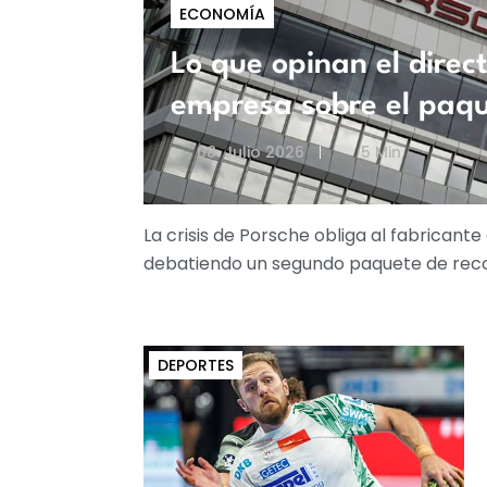
ECONOMÍA
Lo que opinan el direc
empresa sobre el paqu
08. Julio 2026
5 Min
La crisis de Porsche obliga al fabrican
debatiendo un segundo paquete de recort
DEPORTES