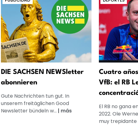
PUBLICIDAD
DEPORTES
DIE SACHSEN NEWSletter
Cuatro años
abonnieren
VfB: el RB L
concentraci
Gute Nachrichten tun gut. In
unserem freitäglichen Good
El RB no gana e
Newsletter bündeln w...
|
más
2022. Ole Werne
muy trepidante y