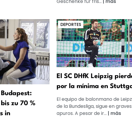
Geschenke für fris...
|
más
DEPORTES
El SC DHfK Leipzig pierd
por la mínima en Stuttg
 Budapest:
El equipo de balonmano de Leipzi
bis zu 70 %
de la Bundesliga, sigue en graves
apuros. A pesar de ir...
|
más
s in