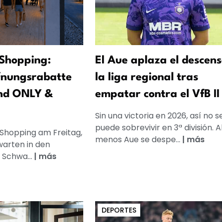
Shopping:
El Aue aplaza el descens
fnungsrabatte
la liga regional tras
nd ONLY &
empatar contra el VfB II
Sin una victoria en 2026, así no s
puede sobrevivir en 3ª división. A
 Shopping am Freitag,
menos Aue se despe...
|
más
warten in den
 Schwa...
|
más
DEPORTES