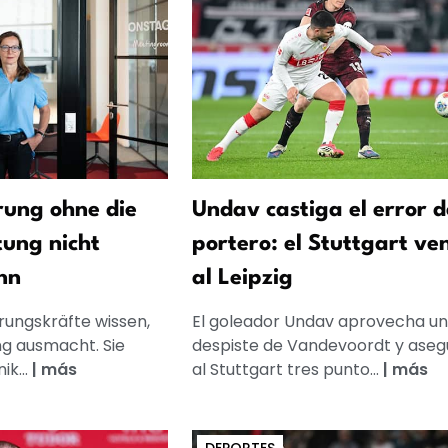
ung ohne die
Undav castiga el error d
tung nicht
portero: el Stuttgart ve
nn
al Leipzig
rungskräfte wissen,
El goleador Undav aprovecha un
g ausmacht. Sie
despiste de Vandevoordt y aseg
k...
|
más
al Stuttgart tres punto...
|
más