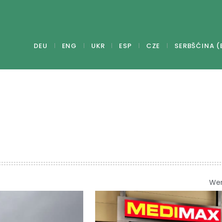
DEU
ENG
UKR
ESP
CZE
SERBŠĆINA (
We