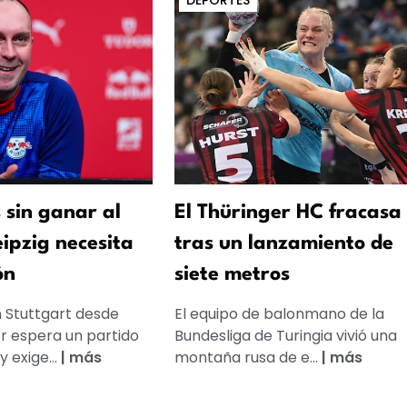
DEPORTES
 sin ganar al
El Thüringer HC fracasa
eipzig necesita
tras un lanzamiento de
ón
siete metros
n Stuttgart desde
El equipo de balonmano de la
r espera un partido
Bundesliga de Turingia vivió una
 exige...
|
más
montaña rusa de e...
|
más