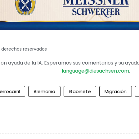
s derechos reservados
on ayuda de la IA. Esperamos sus comentarios y su ayuda 
language@diesachsen.com
.
errocarril
Alemania
Gabinete
Migración