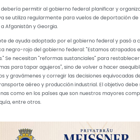
debería permitir al gobierno federal planificar y organiz
ya se utiliza regularmente para vuelos de deportación d
 a Afganistán y Georgia.
te de ayuda adoptado por el gobierno federal y pasó a cr
a negro-rojo del gobierno federal: "Estamos atrapados 
" Se necesitan "reformas sustanciales" para restablecer
as para tapar agujeros", sino de volver a hacer asequib
stos y gravámenes y corregir las decisiones equivocadas d
transporte aéreo y producción industrial. El objetivo debe
enas como en los países que son nuestros mayores compet
quía, entre otros.