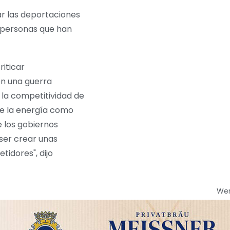
ar las deportaciones
e personas que han
iticar
en una guerra
 la competitividad de
le la energía como
e los gobiernos
 ser crear unas
idores", dijo
We