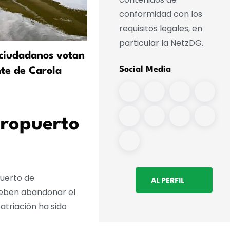
conformidad con los
requisitos legales, en
particular la NetzDG.
ciudadanos votan
Von Angern: La inmigració
Social Media
nte de Carola
valiosa para Sajonia-Anha
eropuerto
puerto de
AL PERFIL
 deben abandonar el
atriación ha sido