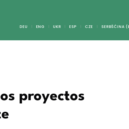
DEU
ENG
UKR
ESP
CZE
SERBŠĆINA (
los proyectos
te