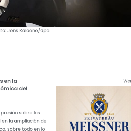
Foto: Jens Kalaene/dpa
s en la
We
onómica del
 presión sobre los
d en la ampliación de
ca, sobre todo en lo