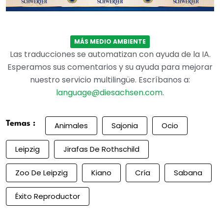
MÁS MEDIO AMBIENTE
Las traducciones se automatizan con ayuda de la IA.
Esperamos sus comentarios y su ayuda para mejorar
nuestro servicio multilingüe. Escríbanos a:
language@diesachsen.com
.
Temas :
Animales
Sajonia
Ocio
Leipzig
Jirafas De Rothschild
Zoo De Leipzig
Kiano
Cría
Sabana
Éxito Reproductor