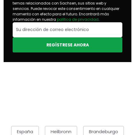
temas relacionados con Sachsen, sus sitios web y
servicios. Puede revocar este consentimiento en cualquier
momento con efecto para el futuro. Encontrará más
información en nuestra
política de privacidad
.
REGÍSTRESE AHORA
España
Heilbronn
Brandeburgo