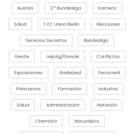
Austria
2.ª Bundesliga
Kamenz
Salud
1. FC Union Berlin
Elecciones
Servicios Secretos
Bundesliga
Gente
Leipzig/Dresde
Conflictos
Exposiciones
Radebeul
Ferrocarril
Préstamos
Formación
Industria
Salud
Administración
Natación
Chemnitz
Naturaleza