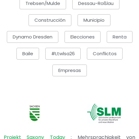
Trebsen/Mulde
Dessau-Roßlau
Construcción
Municipio
Dynamo Dresden
Elecciones
Renta
Baile
#ltwlsa26
Conflictos
Empresas
Projekt Saxony Today
: Mehrsprachigkeit von