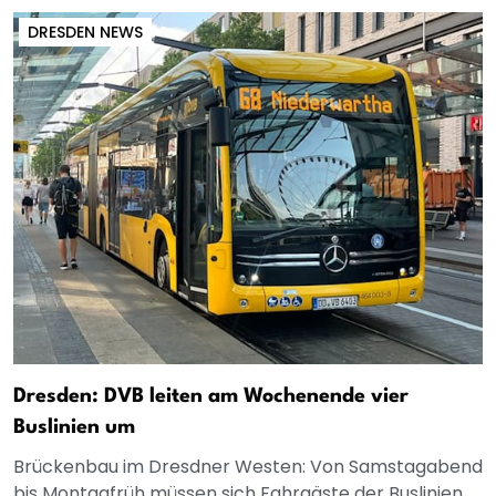
DRESDEN NEWS
Dresden: DVB leiten am Wochenende vier
Buslinien um
Brückenbau im Dresdner Westen: Von Samstagabend
bis Montagfrüh müssen sich Fahrgäste der Buslinien