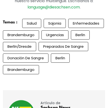
nuestro servicio multilingüe. Escríbanos a:
language@diesachsen.com
.
Temas :
Salud
Sajonia
Enfermedades
Brandemburgo
Urgencias
Berlín
Berlín/Dresde
Preparados De Sangre
Donación De Sangre
Berlín
Brandemburgo
Artículo de
Sachsen News