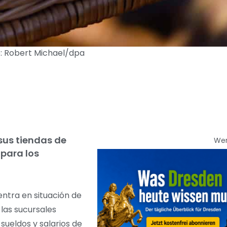
o: Robert Michael/dpa
sus tiendas de
We
para los
entra en situación de
las sucursales
ueldos y salarios de