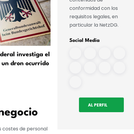
conformidad con los
requisitos legales, en
particular la NetzDG.
Social Media
ederal investiga el
Tras el hallazgo de un dro
 un dron ocurrido
Leipzig: el tráfico aéreo
continúa sin restricciones
AL PERFIL
 negocio
 costes de personal