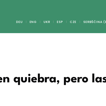
DEU
ENG
UKR
ESP
CZE
SERBŠĆINA (
n quiebra, pero la