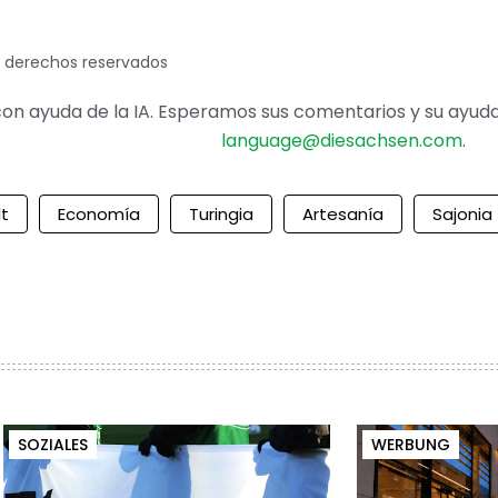
s derechos reservados
on ayuda de la IA. Esperamos sus comentarios y su ayuda 
language@diesachsen.com
.
lt
Economía
Turingia
Artesanía
Sajonia
SOZIALES
WERBUNG