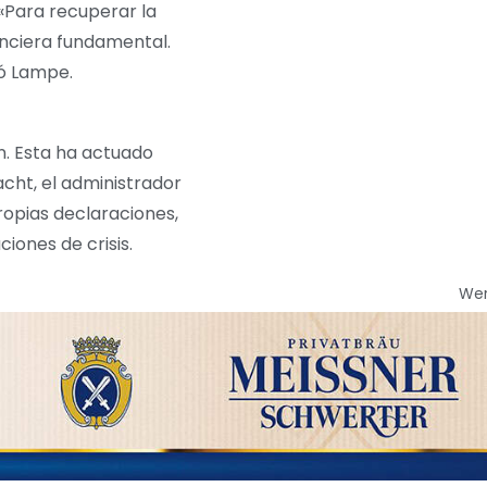
 «Para recuperar la
anciera fundamental.
yó Lampe.
n. Esta ha actuado
cht, el administrador
ropias declaraciones,
iones de crisis.
We