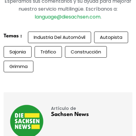
Esperamos sus comentarios y su ayuda para mejorar
nuestro servicio multilingüe. Escríbanos a:
language@diesachsen.com
.
Temas :
Industria Del Automóvil
Autopista
Sajonia
Tráfico
Construcción
Grimma
Artículo de
Sachsen News