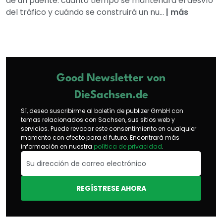
de un puente: cuánto tiempo se mantendrá el desvío
del tráfico y cuándo se construirá un nu...
|
más
Good Newsletter von
DieSachsen.de
Sí, deseo suscribirme al boletín de publizer GmbH con
temas relacionados con Sachsen, sus sitios web y
servicios. Puede revocar este consentimiento en cualquier
momento con efecto para el futuro. Encontrará más
información en nuestra
política de privacidad
.
REGÍSTRESE AHORA