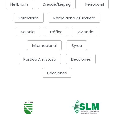
Heilbronn
Dresde/Leipzig
Ferrocarril
Formación
Remolacha Azucarera
Sajonia
Tráfico
Vivienda
Internacional
Syrau
Partido Amistoso
Elecciones
Elecciones