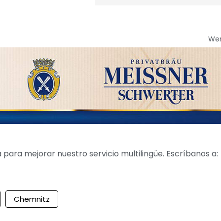
We
para mejorar nuestro servicio multilingüe. Escríbanos a:
Chemnitz