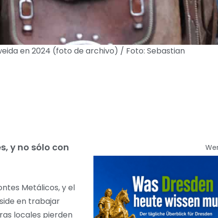
weida en 2024 (foto de archivo) / Foto: Sebastian
s, y no sólo con
We
ntes Metálicos, y el
side en trabajar
eras locales pierden