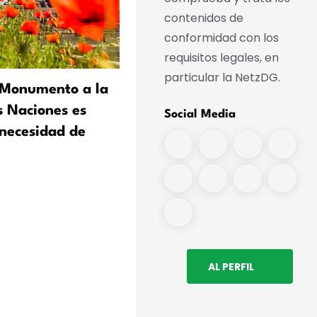
contenidos de
conformidad con los
requisitos legales, en
particular la NetzDG.
l Monumento a la
Richard Wagner, en apuro
s Naciones es
económicos: una colección
Social Media
 necesidad de
adquiere una pieza probat
AL PERFIL