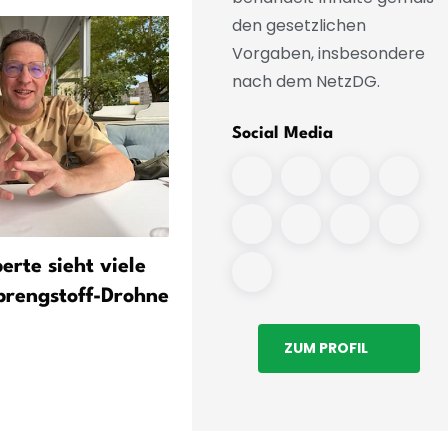
den gesetzlichen
Vorgaben, insbesondere
nach dem NetzDG.
Social Media
erte sieht viele
CDU-Sicherheitsexperte:
prengstoff-Drohne
Russland spielt Spiel ohne
Regeln
ZUM PROFIL