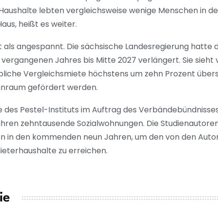
er Haushalte lebten vergleichsweise wenige Menschen in d
s, heißt es weiter.
kt als angespannt. Die sächsische Landesregierung hatte
ergangenen Jahres bis Mitte 2027 verlängert. Sie sieht v
übliche Vergleichsmiete höchstens um zehn Prozent übers
ohnraum gefördert werden.
ie des Pestel-Instituts im Auftrag des Verbändebündniss
hren zehntausende Sozialwohnungen. Die Studienautore
en in den kommenden neun Jahren, um den von den Autor
ieterhaushalte zu erreichen.
ie