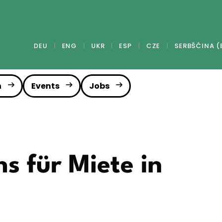
DEU
ENG
UKR
ESP
CZE
SERBŠĆINA (
n
Events
Jobs
s für Miete in