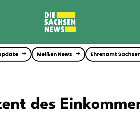
 update
Meißen News
Ehrenamt Sachse
zent des Einkommen