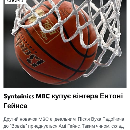
СПОРТУ
Syntainics MBC купує вінгера Ентоні
Гейнса
Другий новачок MBC є ідеальним. Після Вука Радоїчича
до "Вовків" приєднується Амі Гейнс. Таким чином, склад