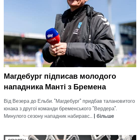
Магдебург підписав молодого
нападника Манті з Бремена
Від Везера до Ельби. "Магдебург" придбав талановитого
юнака з другої команди бременського "Вердера".
Минулого сезону нападник набиравс...
|
більше