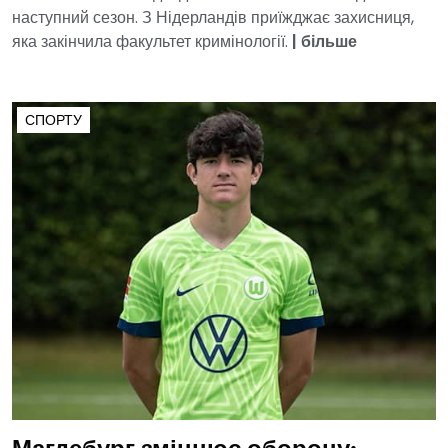
наступний сезон. З Нідерландів приїжджає захисниця,
яка закінчила факультет кримінології.
|
більше
СПОРТУ