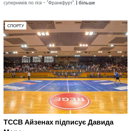
суперників по лізі - "Франкфурт".
|
більше
СПОРТУ
ТССВ Айзенах підписує Давида