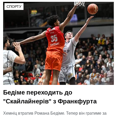
СПОРТУ
Бедіме переходить до
"Скайлайнерів" з Франкфурта
Хемніц втратив Романа Бедіме. Тепер він гратиме за