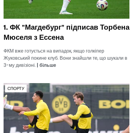
1. ФК "Магдебург" підписав Торбена
Мюселя з Ессена
ФКМ вже готується на випадок, якщо голкіпер
Жуковський покине клуб. Вони знайшли те, що шукали в
3-му дивізіоні.
|
більше
СПОРТУ