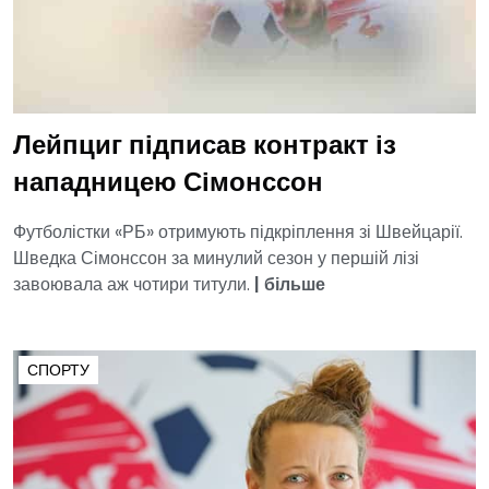
Лейпциг підписав контракт із
нападницею Сімонссон
Футболістки «РБ» отримують підкріплення зі Швейцарії.
Шведка Сімонссон за минулий сезон у першій лізі
завоювала аж чотири титули.
|
більше
СПОРТУ