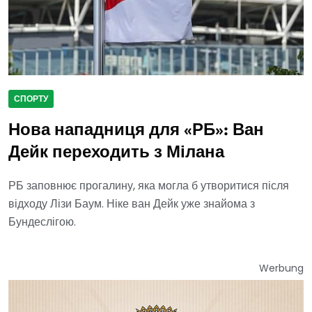
СПОРТУ
Нова нападниця для «РБ»: Ван
Дейк переходить з Мілана
РБ заповнює прогалину, яка могла б утворитися після
відходу Лізи Баум. Ніке ван Дейк уже знайома з
Бундеслігою.
Werbung