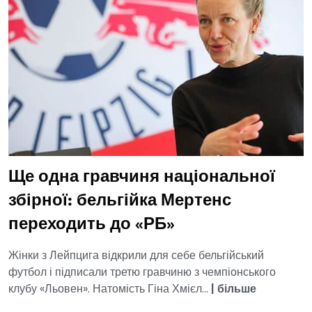
Ще одна гравчиня національної
збірної: бельгійка Мертенс
переходить до «РБ»
Жінки з Лейпцига відкрили для себе бельгійський
футбол і підписали третю гравчиню з чемпіонського
клубу «Льовен». Натомість Гіна Хмієл...
|
більше