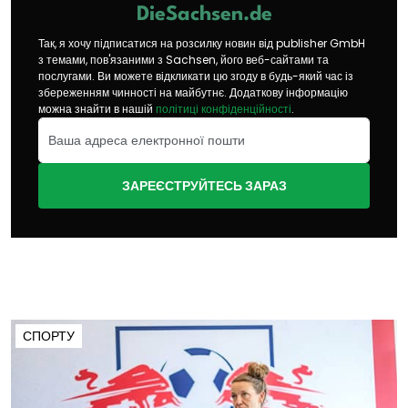
DieSachsen.de
Так, я хочу підписатися на розсилку новин від publisher GmbH
з темами, пов'язаними з Sachsen, його веб-сайтами та
послугами. Ви можете відкликати цю згоду в будь-який час із
збереженням чинності на майбутнє. Додаткову інформацію
можна знайти в нашій
політиці конфіденційності
.
ЗАРЕЄСТРУЙТЕСЬ ЗАРАЗ
СПОРТУ