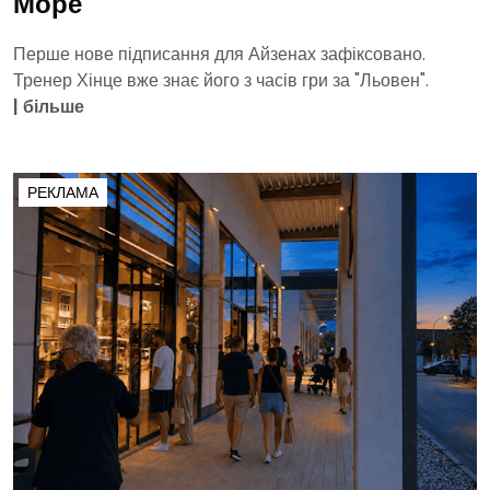
Море
Перше нове підписання для Айзенах зафіксовано.
Тренер Хінце вже знає його з часів гри за "Льовен".
|
більше
РЕКЛАМА